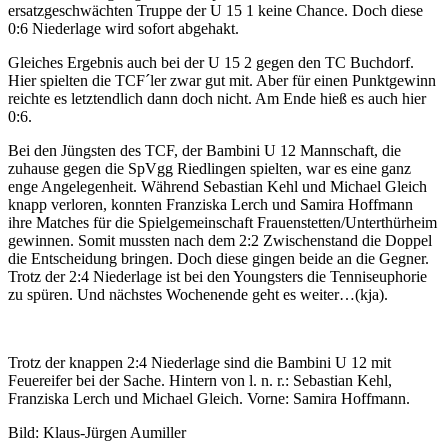
ersatzgeschwächten Truppe der U 15 1 keine Chance. Doch diese
0:6 Niederlage wird sofort abgehakt.
Gleiches Ergebnis auch bei der U 15 2 gegen den TC Buchdorf.
Hier spielten die TCF´ler zwar gut mit. Aber für einen Punktgewinn
reichte es letztendlich dann doch nicht. Am Ende hieß es auch hier
0:6.
Bei den Jüngsten des TCF, der Bambini U 12 Mannschaft, die
zuhause gegen die SpVgg Riedlingen spielten, war es eine ganz
enge Angelegenheit. Während Sebastian Kehl und Michael Gleich
knapp verloren, konnten Franziska Lerch und Samira Hoffmann
ihre Matches für die Spielgemeinschaft Frauenstetten/Unterthürheim
gewinnen. Somit mussten nach dem 2:2 Zwischenstand die Doppel
die Entscheidung bringen. Doch diese gingen beide an die Gegner.
Trotz der 2:4 Niederlage ist bei den Youngsters die Tenniseuphorie
zu spüren. Und nächstes Wochenende geht es weiter…(kja).
Trotz der knappen 2:4 Niederlage sind die Bambini U 12 mit
Feuereifer bei der Sache. Hintern von l. n. r.: Sebastian Kehl,
Franziska Lerch und Michael Gleich. Vorne: Samira Hoffmann.
Bild: Klaus-Jürgen Aumiller