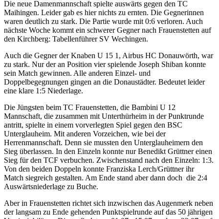
Die neue Damenmannschaft spielte auswärts gegen den TC
Maihingen. Leider gab es hier nichts zu ernten. Die Gegnerinnen
waren deutlich zu stark. Die Partie wurde mit 0:6 verloren. Auch
nächste Woche kommt ein schwerer Gegner nach Frauenstetten auf
den Kirchberg: Tabellenführer SV Wechingen.
Auch die Gegner der Knaben U 15 1, Airbus HC Donauwörth, war
zu stark. Nur der an Position vier spielende Joseph Shiban konnte
sein Match gewinnen. Alle anderen Einzel- und
Doppelbegegnungen gingen an die Donaustädter. Bedeutet leider
eine klare 1:5 Niederlage.
Die Jüngsten beim TC Frauenstetten, die Bambini U 12
Mannschaft, die zusammen mit Unterthürheim in der Punktrunde
antritt, spielte in einem vorverlegten Spiel gegen den BSC
Unterglauheim. Mit anderen Vorzeichen, wie bei der
Herrenmannschaft. Denn sie mussten den Unterglauheimern den
Sieg überlassen. In den Einzeln konnte nur Benedikt Grüttner einen
Sieg für den TCF verbuchen. Zwischenstand nach den Einzeln: 1:3.
Von den beiden Doppeln konnte Franziska Lerch/Grüttner ihr
Match siegreich gestalten. Am Ende stand aber dann doch die 2:4
Auswärtsniederlage zu Buche.
Aber in Frauenstetten richtet sich inzwischen das Augenmerk neben
der langsam zu Ende gehenden Punktspielrunde auf das 50 jährigen