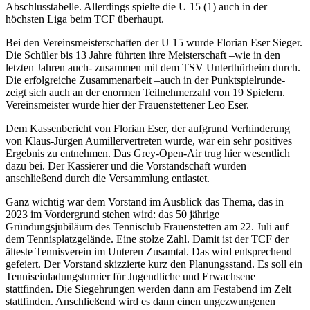
Abschlusstabelle. Allerdings spielte die U 15 (1) auch in der
höchsten Liga beim TCF überhaupt.
Bei den Vereinsmeisterschaften der U 15 wurde Florian Eser Sieger.
Die Schüler bis 13 Jahre führten ihre Meisterschaft –wie in den
letzten Jahren auch- zusammen mit dem TSV
Unterthürheim
durch.
Die erfolgreiche Zusammenarbeit
–auch in der Punktspielrunde-
zeigt sich auch an der enormen Teilnehmerzahl von 19 Spielern.
Vereinsmeister wurde hier der
Frauenstettener
Leo Eser.
Dem Kassenbericht von
Florian Eser, der aufgrund Verhinderung
von
Klaus-Jürgen Aumiller
vertreten wurde,
war
ein
sehr
positives
Ergebnis
zu entnehmen
.
Das Grey-Open-Air trug hier wesentlich
dazu bei.
Der Kassierer und die Vorstandschaft wurden
anschließend durch die Versammlung entlastet.
Ganz wichtig war dem Vorstand im Ausblick das Thema, das in
2023 im Vordergrund stehen wird: das 50 jährige
Gründungsjubiläum des Tennisclub Frauenstetten am 22. Juli auf
dem Tennisplatzgelände. Eine stolze Zahl. Damit ist der TCF der
älteste Tennisverein im Unteren
Zusamtal
. Das wird entsprechend
gefeiert. Der Vorstand skizzierte kurz den Planungsstand. Es soll ein
Tenniseinladungsturnier für Jugendliche und Erwachsene
stattfinden. Die Siegehrungen werden dann am Festabend im Zelt
stattfinden. Anschließend wird es dann einen ungezwungenen