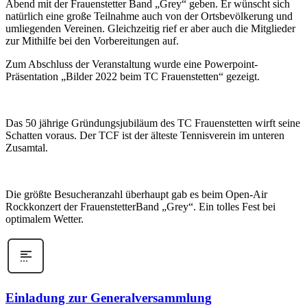
Abend mit der
Frauenstetter
Band „Grey“ geben. Er wünscht sich
natürlich eine große Teilnahme auch von der Ortsbevölkerung
und
umliegenden Vereinen
. Gleichzeitig rief er aber auch die Mitglieder
zur Mithilfe bei den Vorbereitungen auf.
Zum Abschluss der
Veranstaltung wurde
eine
Powerpoint
-
Präsentation „Bilder 20
22
beim TC Frauenstetten
“
ge
zeigt
.
Das 50 jährige Gründungsjubiläum des TC Frauenstetten wirft seine
Schatten voraus. Der TCF ist der älteste Tennisverein im unteren
Zusamtal
.
Die größte Besucheranzahl überhaupt gab es beim Open-Air
Rockkonzert der
Frauenstetter
Band „Grey“. Ein tolles Fest bei
optimalem Wetter.
Einladung zur Generalversammlung