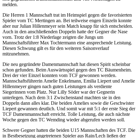
melden.
Die Herren 1 Mannschaft trat im Heimspiel gegen die favorisierten
Spieler vom TC Mertingen an. Bei teilweise engen Einzeln konnte
aber nur Julian Hillenmeyer sein Match knapp für sich entscheiden.
Auch in den anschließenden Doppeln hatte der Gegner die Nase
vorn. Trotz der 1:8 Niederlage zeigten die Jungs um
Mannschaftsführer Max Tochtermann eine ansprechende Leistung.
Diesen Schwung gilt es für den weiteren Saisonverlauf
mitzunehmen.
Die neu gegründete Damenmannschaft hat diesen Spirit scheinbar
schon gefunden. Beim Auswärtsspiel gegen den TC Bäumenheim.
Drei der vier Einzel konnten vom TCF gewonnen werden.
Mannschaftsführerin Amelie Enkelmann, Emilia Liepert und Amelie
Hillenmeyer gingen nach guten Leistungen als verdiente
Siegerinnen vom Platz. Nur Lilly Söder war der Gegnerin
unterlegen. Nach dem 3:1 Zwischenstand machten sie in den
Doppeln dann alles klar. Die beiden Amelies sowie die Geschwister
Liepert gewannen deutlich. Und somit war mit 5:1 der erste Sieg der
TCF Damenmannschaft erreicht. Tolle Leistung, die auch nächste
Woche gegen den TC Wemding wieder abgerufen werden soll.
Schwere Gegner hatten die beiden U15 Mannschaften des TCF. Die
in Bestbesetzung angetretenen Spieler aus Rain/Lech ließen der