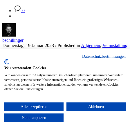
0
bschillinger
Donnerstag, 19 Januar 2023
/
Published in
Allgemein
,
Veranstaltung
Datenschutzbestimmungen
Am Freitag, den 20. Januar 2023 findet um 20:00
Uhr im
Wir verwenden Cookies
Schützenheim Frauenstetten die
Wir können diese zur Analyse unserer Besucherdaten platzieren, um unsere Webseite zu
verbessern, personalisierte Inhalte anzuzeigen und Ihnen ein großartiges Webseiten-
Jahreshauptversammlung statt.
Erlebnis zu bieten. Für weitere Informationen zu den von uns verwendeten Cookies
öffnen Sie die Einstellungen.
Alle akzeptieren
Ablehnen
Nein, anpassen
Nikolausmarsch in Frauenstetten bringt