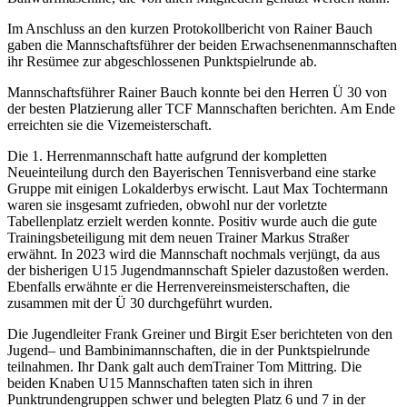
Im Anschluss an den
kurzen
Protokollbericht von
Rainer Bauch
gaben
die Mannschaftsführer
der
beiden
Erwachsenenmannschaften
ihr Resümee
zur
abgeschlossene
n
Punktspielrunde ab.
Mannschaftsführer Rainer Bauch konnte bei den
Herren
Ü
30
von
der besten Platzierung aller TCF Mannschaften berichten. Am Ende
erreichten sie die Vizemeisterschaft.
Die 1. Herrenmannschaft
hatte aufgrund der kompletten
Neueinteilung durch den Bayerischen Tennisverband eine starke
Gruppe mit einigen Lokalderbys erwischt. Laut Max Tochtermann
waren sie insgesamt zufrieden, obwohl nur der vorletzte
Tabellenplatz erzielt werden konnte.
Positiv wurde auch die gute
Trainingsbeteiligung mit dem neuen Trainer Markus Straßer
erwähnt. In 2023 wird die Mannschaft nochmals verjüngt, da aus
der bisherigen U15 Jugendmannschaft Spieler
dazustoßen
werden.
Ebenfalls erwähnte er die Herrenvereinsmeisterschaften, die
zusammen mit der Ü 30 durchgeführt wurden.
Die
Jugendleiter
Frank Greiner
und Birgit Eser
berichtete
n
von den
Ju
gend
–
und
Bambini
mannschaften
, die in der Punktspielrunde
teilnahmen
.
Ihr
Dank galt auch de
m
Trainer Tom
Mittring
.
Die
beiden Knaben U15 Mannschaften taten sich in ihren
Punktrundengruppen schwer und belegten Platz 6 und 7 in der