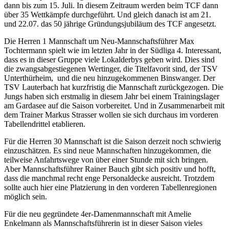
dann bis zum 15. Juli. In diesem Zeitraum werden beim TCF dann
über 35 Wettkämpfe durchgeführt. Und gleich danach ist am 21.
und 22.07. das 50 jährige Gründungsjubiläum des TCF angesetzt.
Die Herren 1 Mannschaft um Neu-Mannschaftsführer Max
Tochtermann spielt wie im letzten Jahr in der Südliga 4. Interessant,
dass es in dieser Gruppe viele Lokalderbys geben wird. Dies sind
die zwangsabgestiegenen Wertinger, die Titelfavorit sind, der TSV
Unterthürheim, und die neu hinzugekommenen Binswanger. Der
TSV Lauterbach hat kurzfristig die Mannschaft zurückgezogen. Die
Jungs haben sich erstmalig in diesem Jahr bei einem Trainingslager
am Gardasee auf die Saison vorbereitet. Und in Zusammenarbeit mit
dem Trainer Markus Strasser wollen sie sich durchaus im vorderen
Tabellendrittel etablieren.
Für die Herren 30 Mannschaft ist die Saison derzeit noch schwierig
einzuschätzen. Es sind neue Mannschaften hinzugekommen, die
teilweise Anfahrtswege von über einer Stunde mit sich bringen.
Aber Mannschaftsführer Rainer Bauch gibt sich positiv und hofft,
dass die manchmal recht enge Personaldecke ausreicht. Trotzdem
sollte auch hier eine Platzierung in den vorderen Tabellenregionen
möglich sein.
Für die neu gegründete 4er-Damenmannschaft mit Amelie
Enkelmann als Mannschaftsführerin ist in dieser Saison vieles