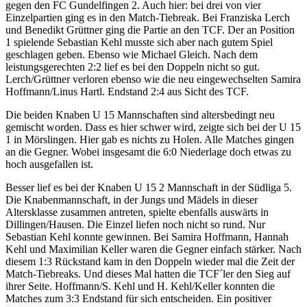
gegen den FC Gundelfingen 2. Auch hier: bei drei von vier
Einzelpartien ging es in den Match-Tiebreak. Bei Franziska Lerch
und Benedikt Grüttner ging die Partie an den TCF. Der an Position
1 spielende Sebastian Kehl musste sich aber nach gutem Spiel
geschlagen geben. Ebenso wie Michael Gleich. Nach dem
leistungsgerechten 2:2 lief es bei den Doppeln nicht so gut.
Lerch/Grüttner verloren ebenso wie die neu eingewechselten Samira
Hoffmann/Linus Hartl. Endstand 2:4 aus Sicht des TCF.
Die beiden Knaben U 15 Mannschaften sind altersbedingt neu
gemischt worden. Dass es hier schwer wird, zeigte sich bei der U 15
1 in Mörslingen. Hier gab es nichts zu Holen. Alle Matches gingen
an die Gegner. Wobei insgesamt die 6:0 Niederlage doch etwas zu
hoch ausgefallen ist.
Besser lief es bei der Knaben U 15 2 Mannschaft in der Südliga 5.
Die Knabenmannschaft, in der Jungs und Mädels in dieser
Altersklasse zusammen antreten, spielte ebenfalls auswärts in
Dillingen/Hausen. Die Einzel liefen noch nicht so rund. Nur
Sebastian Kehl konnte gewinnen. Bei Samira Hoffmann, Hannah
Kehl und Maximilian Keller waren die Gegner einfach stärker. Nach
diesem 1:3 Rückstand kam in den Doppeln wieder mal die Zeit der
Match-Tiebreaks. Und dieses Mal hatten die TCF´ler den Sieg auf
ihrer Seite. Hoffmann/S. Kehl und H. Kehl/Keller konnten die
Matches zum 3:3 Endstand für sich entscheiden. Ein positiver