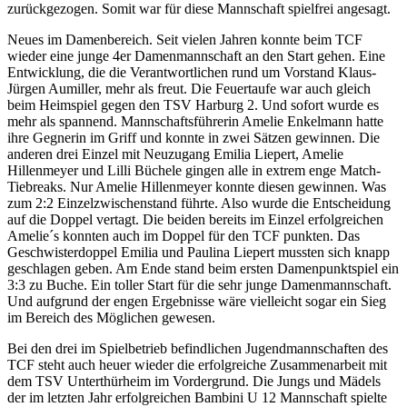
zurückgezogen. Somit war für diese Mannschaft spielfrei angesagt.
Neues im Damenbereich. Seit vielen Jahren konnte beim TCF
wieder eine junge 4er Damenmannschaft an den Start gehen. Eine
Entwicklung, die die Verantwortlichen rund um Vorstand Klaus-
Jürgen Aumiller, mehr als freut. Die Feuertaufe war auch gleich
beim Heimspiel gegen den TSV Harburg 2. Und sofort wurde es
mehr als spannend. Mannschaftsführerin Amelie Enkelmann hatte
ihre Gegnerin im Griff und konnte in zwei Sätzen gewinnen. Die
anderen drei Einzel mit Neuzugang Emilia Liepert, Amelie
Hillenmeyer und Lilli Büchele gingen alle in extrem enge Match-
Tiebreaks. Nur Amelie Hillenmeyer konnte diesen gewinnen. Was
zum 2:2 Einzelzwischenstand führte. Also wurde die Entscheidung
auf die Doppel vertagt. Die beiden bereits im Einzel erfolgreichen
Amelie´s konnten auch im Doppel für den TCF punkten. Das
Geschwisterdoppel Emilia und Paulina Liepert mussten sich knapp
geschlagen geben. Am Ende stand beim ersten Damenpunktspiel ein
3:3 zu Buche. Ein toller Start für die sehr junge Damenmannschaft.
Und aufgrund der engen Ergebnisse wäre vielleicht sogar ein Sieg
im Bereich des Möglichen gewesen.
Bei den drei im Spielbetrieb befindlichen Jugendmannschaften des
TCF steht auch heuer wieder die erfolgreiche Zusammenarbeit mit
dem TSV Unterthürheim im Vordergrund. Die Jungs und Mädels
der im letzten Jahr erfolgreichen Bambini U 12 Mannschaft spielte