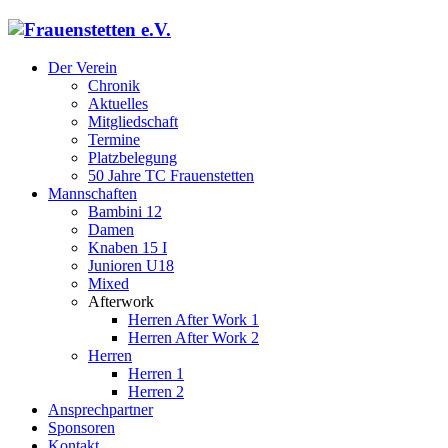
Der Verein
Chronik
Aktuelles
Mitgliedschaft
Termine
Platzbelegung
50 Jahre TC Frauenstetten
Mannschaften
Bambini 12
Damen
Knaben 15 I
Junioren U18
Mixed
Afterwork
Herren After Work 1
Herren After Work 2
Herren
Herren 1
Herren 2
Ansprechpartner
Sponsoren
Kontakt