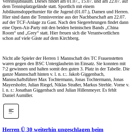
Vereinsjubiläum. Dieses findet am 01.07., 15.07. und am 22.07. auf
dem Tennisplatzgelände statt. Sportlich mit einem
Jubiläumsdoppelturnier für die Jugend (01.07.), Damen und Herren.
Hier sind dann die Tennisvereine aus der Nachbarschaft am 22.07.
auf der TCF-Anlage zu Gast. Nach den Siegerehrungen findet dann
eine Open-Air-Party mit den beiden heimischen Bands „China
Room“ und „Grey“ statt. Hier freuen sich die Verantwortlichen
schon auf viele Gäste auf dem Kirchberg.
Nicht alle Spieler der Herren 1 Mannschaft des TC Frauenstetten
waren gegen den BSC Unterglauheim im Einsatz. Sie konnten mit
7:2 gewinnen und halten somit den guten 3. Platz in der Tabelle. Die
ganze Mannschaft hinten v. l. n. r.:. Jakob Giggenbach,
Mannschaftsführer Max Tochtermann, Jonas Tochtermann, Jonas
Mayershofer, Julian Riegel, Niklas Straßer, Markus Strehle. Vorne v.
l. n. r.: Jonathan Giggenbach und Julian Hillenmeyer. Es fehlt
Daniel Aumiller.
Herren Ü 30 weiterhin ungeschlagen beim