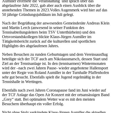
Aumiller
eröffnete
die Veranstaltung und sprach über das
abgelaufene
Jahr 20
22
,
gab
aber auch
einen Ausblick
über die
anstehenden
Themen in
20
2
3
.
Volles Augenmerk wird hier auf das
50 jährige Gründungsjubiläum im Juli gelegt.
Nach der Begrüßung de
r
anwesenden Gemeinder
äte Andreas Klein
und Martin Lerch (anwesend in seiner Funktion des
Tennisabteilungsleiters beim TSV
Unterthürheim
)
und
den
Ortsvorstandskollegen blickte
Klaus-Jürgen
Aumiller im
Tätigkeitsbericht zurück auf die kulturellen
und
sportlichen
Highlights
des
abgelaufenen
Jahres.
Neben Besuchen zu ru
nden Geburtstagen
und
dem Vereinsausflug
beteiligte sich der TCF auch a
m
Nikolausmarsch, dessen Start und
Ziel an der Tennisanlage ist.
In den
(
tennisarmen
)
Wintermonaten
wird d
er –nach zwei Jahren Pause- wieder
angebotene
Hallensport
unter der Regie von
Roland Aumiller
in der Turnhalle Pfaffenhofen
sehr gut
besucht
.
Ebenfalls spielt die Jugend regelmäßig in der
Tennishalle in
Wertingen
.
Ebenfalls nach zwei Jahren
Coronapause
fand
im Juni wieder
auf
der TCF Anlage das Open Air Konzert mit der ortsansässigen Band
„
G
rey“ statt.
Bei
optimal
em Wetter
war
es mit den meisten
Besuchern überhaupt
ein voller Erfolg.
Nicht ohne Stolz verkündete
Klaus-Jürgen
Aumiller die aktuellen