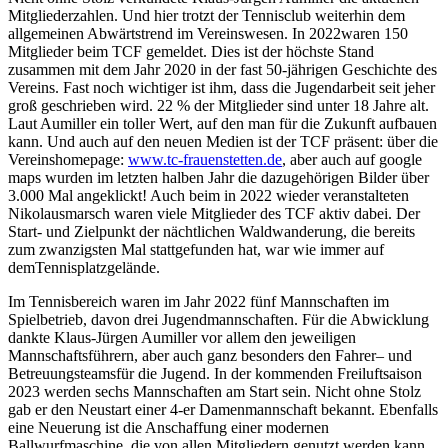
Mitgliederzahlen. Und hier trotzt der Tennisclub
weiterhin
dem
allgemeinen Abwärtstrend
im Vereinswesen
. In 2022
waren 1
50
Mitglieder beim TCF gemeldet. Dies ist der höchste Stand
zusammen mit dem Jahr 2020
in der fas
t
50
-jähr
i
gen Geschichte des
Vereins. Fast noch wichtiger ist ihm, dass die Jugendarbeit seit jeher
groß geschrieben wird. 2
2
% der Mitglieder sind unter 18 Jahre alt.
Laut Aumiller ein toller Wert
, auf den man
für die Zukunft
aufbauen
kann. Und
auch auf den neuen Medien ist der TCF präsent: über die
Vereinshomepage:
www.tc-frauenstetten.de
, aber auch auf
google
maps
wurden im letzten halben Jahr die dazugehörigen Bilder über
3.000 Mal ange
klickt
!
Auch beim in 2022 wieder
veranstalteten
Nikolausmarsch waren viele Mitglieder des TCF aktiv dabei. Der
Start- und Zielpunkt der nächtlichen Waldwanderung
, die bereits
zum zwanzigsten Mal stattgefunden hat, war wie immer auf
dem
Tennisplatzgelände.
Im Tennisbereich waren im Jahr 20
22
fünf
Mannschaften im
Spielbetrieb
, davon drei Jugendmannschaften
. Für die Abwicklung
dankte
Klaus-Jürgen
Aumiller vor allem den jeweiligen
Mannschaftsführern, aber auch ganz besonders de
n
Fahrer
– und
Betreuungsteam
s
für die Jugend
.
I
n der
kommenden
Freiluftsaison
20
23
werden
sechs
Man
nschaften
am Start sein
.
Nicht ohne Stolz
gab er den Neustart einer 4-er Damenmannschaft bekannt.
Ebenfalls
eine Neuerung ist die Anschaffung einer modernen
Ballwurfmaschine, die von allen Mitgliedern genutzt werden kann.