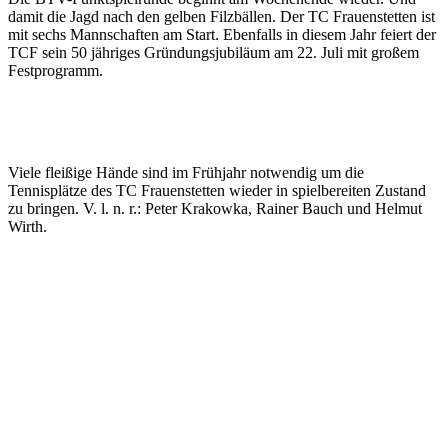
damit die Jagd nach den gelben Filzbällen. Der TC Frauenstetten ist
mit sechs Mannschaften am Start. Ebenfalls in diesem Jahr feiert der
TCF sein 50 jähriges Gründungsjubiläum am 22. Juli mit großem
Festprogramm.
Viele fleißige Hände sind im Frühjahr notwendig um die
Tennisplätze des TC Frauenstetten wieder in spielbereiten Zustand
zu bringen. V. l. n. r.: Peter Krakowka, Rainer Bauch und Helmut
Wirth.
Die ersten Heimspiele auf der TCF-Anlage am Kirchberg finden
statt:
Samstag, 06.05.
ab 9 Uhr Bambini U 12 – FC Gundelfingen 2
ab 14 Uhr Herren 30 – TC Schießgraben Augsburg 2
Sonntag, 07.05.
ab 9 Uhr Damen – TSV Harburg 2