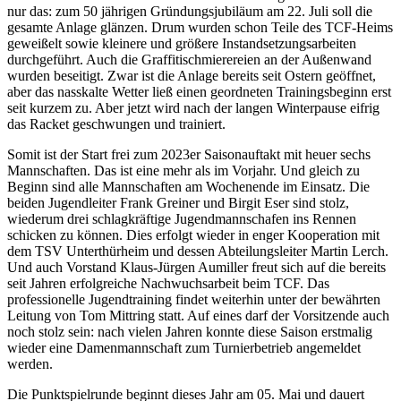
nur das: zum 50 jährigen Gründungsjubiläum am 22. Juli soll die
gesamte Anlage glänzen. Drum wurden schon Teile des TCF-Heims
geweißelt sowie kleinere und größere Instandsetzungsarbeiten
durchgeführt. Auch die Graffitischmierereien an der Außenwand
wurden beseitigt. Zwar ist die Anlage bereits seit Ostern geöffnet,
aber das nasskalte Wetter ließ einen geordneten Trainingsbeginn erst
seit kurzem zu. Aber jetzt wird nach der langen Winterpause eifrig
das Racket geschwungen und trainiert.
Somit ist der Start frei zum 2023er Saisonauftakt mit heuer sechs
Mannschaften. Das ist eine mehr als im Vorjahr. Und gleich zu
Beginn sind alle Mannschaften am Wochenende im Einsatz. Die
beiden Jugendleiter Frank Greiner und Birgit Eser sind stolz,
wiederum drei schlagkräftige Jugendmannschafen ins Rennen
schicken zu können. Dies erfolgt wieder in enger Kooperation mit
dem TSV Unterthürheim und dessen Abteilungsleiter Martin Lerch.
Und auch Vorstand Klaus-Jürgen Aumiller freut sich auf die bereits
seit Jahren erfolgreiche Nachwuchsarbeit beim TCF. Das
professionelle Jugendtraining findet weiterhin unter der bewährten
Leitung von Tom Mittring statt. Auf eines darf der Vorsitzende auch
noch stolz sein: nach vielen Jahren konnte diese Saison erstmalig
wieder eine Damenmannschaft zum Turnierbetrieb angemeldet
werden.
Die Punktspielrunde beginnt dieses Jahr am 05. Mai und dauert