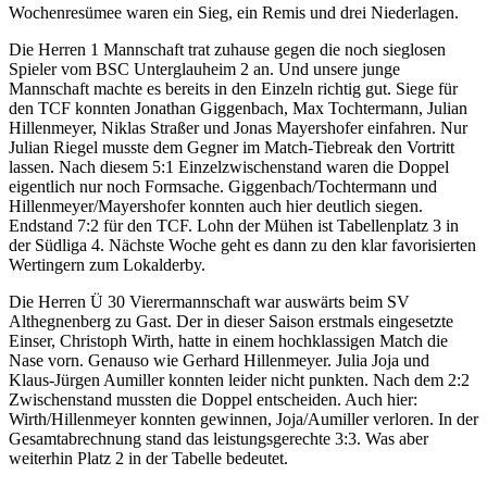
Wochenresümee waren ein Sieg, ein Remis und drei Niederlagen.
Die Herren 1 Mannschaft trat zuhause gegen die noch sieglosen
Spieler vom BSC Unterglauheim 2 an. Und unsere junge
Mannschaft machte es bereits in den Einzeln richtig gut. Siege für
den TCF konnten Jonathan Giggenbach, Max Tochtermann, Julian
Hillenmeyer, Niklas Straßer und Jonas Mayershofer einfahren. Nur
Julian Riegel musste dem Gegner im Match-Tiebreak den Vortritt
lassen. Nach diesem 5:1 Einzelzwischenstand waren die Doppel
eigentlich nur noch Formsache. Giggenbach/Tochtermann und
Hillenmeyer/Mayershofer konnten auch hier deutlich siegen.
Endstand 7:2 für den TCF. Lohn der Mühen ist Tabellenplatz 3 in
der Südliga 4. Nächste Woche geht es dann zu den klar favorisierten
Wertingern zum Lokalderby.
Die Herren Ü 30 Vierermannschaft war auswärts beim SV
Althegnenberg zu Gast. Der in dieser Saison erstmals eingesetzte
Einser, Christoph Wirth, hatte in einem hochklassigen Match die
Nase vorn. Genauso wie Gerhard Hillenmeyer. Julia Joja und
Klaus-Jürgen Aumiller konnten leider nicht punkten. Nach dem 2:2
Zwischenstand mussten die Doppel entscheiden. Auch hier:
Wirth/Hillenmeyer konnten gewinnen, Joja/Aumiller verloren. In der
Gesamtabrechnung stand das leistungsgerechte 3:3. Was aber
weiterhin Platz 2 in der Tabelle bedeutet.