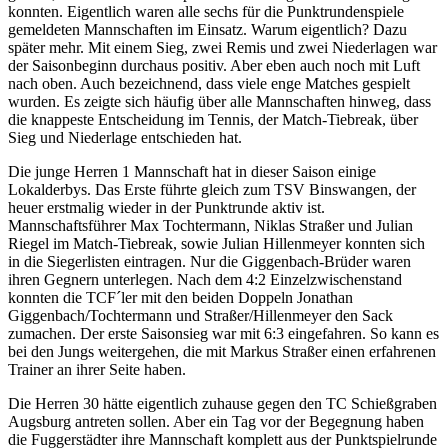
konnten. Eigentlich waren alle sechs für die Punktrundenspiele
gemeldeten Mannschaften im Einsatz. Warum eigentlich? Dazu
später mehr. Mit einem Sieg, zwei Remis und zwei Niederlagen war
der Saisonbeginn durchaus positiv. Aber eben auch noch mit Luft
nach oben. Auch bezeichnend, dass viele enge Matches gespielt
wurden. Es zeigte sich häufig über alle Mannschaften hinweg, dass
die knappeste Entscheidung im Tennis, der Match-Tiebreak, über
Sieg und Niederlage entschieden hat.
Die junge Herren 1 Mannschaft hat in dieser Saison einige
Lokalderbys. Das Erste führte gleich zum TSV Binswangen, der
heuer erstmalig wieder in der Punktrunde aktiv ist.
Mannschaftsführer Max Tochtermann, Niklas Straßer und Julian
Riegel im Match-Tiebreak, sowie Julian Hillenmeyer konnten sich
in die Siegerlisten eintragen. Nur die Giggenbach-Brüder waren
ihren Gegnern unterlegen. Nach dem 4:2 Einzelzwischenstand
konnten die TCF´ler mit den beiden Doppeln Jonathan
Giggenbach/Tochtermann und Straßer/Hillenmeyer den Sack
zumachen. Der erste Saisonsieg war mit 6:3 eingefahren. So kann es
bei den Jungs weitergehen, die mit Markus Straßer einen erfahrenen
Trainer an ihrer Seite haben.
Die Herren 30 hätte eigentlich zuhause gegen den TC Schießgraben
Augsburg antreten sollen. Aber ein Tag vor der Begegnung haben
die Fuggerstädter ihre Mannschaft komplett aus der Punktspielrunde