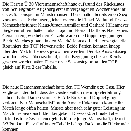
Die Herren Ü 30 Vierermannschaft hatte aufgrund des Rückzuges
von Schießgraben Augsburg erst am vergangenen Wochenende ihr
erstes Saisonspiel in Münsterhausen. Diese hatten bereits einen Sieg
vorzuweisen. Sehr ausgeglichen waren die Einzel. Während Ersatz-
Mannschaftsführer Klaus-Jürgen Aumiller und Gerhard Hillenmeyer
Siege einfuhren, hatten Julian Joja und Florian Hartl das Nachsehen.
Genauso eng wie bei den Einzeln waren die Doppelbegegnungen.
Beide Matches gingen in den Match-Tiebreak. Und hier zeigten die
Routiniers des TCF Nervenstärke. Beide Partien konnten knapp
über den Match-Tiebreak gewonnen werden. Der 4:2 Auswärtssieg
war doch etwas überraschend, da die Begegnung eher als Remis
gesehen worden wäre. Dieser erste Saisonsieg bringt den TCF
gleich auf Platz 2 der Tabelle.
Die neue Damenmannschaft hatte den TC Wemding zu Gast. Hier
zeigte sich deutlich, dass die Gäste deutlich mehr Spielerfahrung
haben als die Damen vom TCF. Alle Einzel und Doppel gingen
verloren. Nur Mannschaftsführerin Amelie Enkelmann konnte ihr
Match lange offen halten. Musste aber nach sehr guter Leistung im
Match-Tiebreak auch kleinbei geben. Dieses 0:6 schmälert aber
nicht das tolle Zwischenergebnis für die junge Mannschaft, die mit
3:3 Punkten Platz fünf in der Tabelle belegt. Da kann die Rückrunde
kommen.