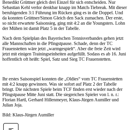
Benedikt Grüttner gleich drei Einzel für sich entscheiden. Nur
Sebastian Kehl verlor denkbar knapp im Match-Tiebreak. Mit dieser
beruhigenden 3:1 Führung im Rücken ging es in die Doppel. Und
da konnten Grüttner/Simon Gleich den Sack zumachen. Der erste,
so nicht erwartete Saisonsieg, ging mit 4:2 an die Youngsters. Lohn
der Mühen ist damit Platz 5 in der Tabelle.
Nach dem Spielplan des Bayerischen Tennisverbandes gehen jetzt
alle Mannschaften in die Pfingstpause. Schade, denn der TC
Frauenstetten wäre jetzt „warmgespielt“. Aber die freie Zeit wird
jetzt mit einigen Trainingseinheiten aufgefüllt. Sodass es ab 16. Juni
hoffentlich oft heißt: Spiel, Satz und Sieg TC Frauenstetten.
Ihr erstes Saisonspiel konnten die „Oldies“ vom TC Frauenstetten
mit 4:2 knapp gewinnen. Was sie sofort auf Platz 2 der Tabelle
bringt. Die nächsten Spiele beim TCF finden erst wieder nach der
Pfingstpause Mitte Juni statt. Die siegreichen Spieler von l. n. r.:
Florian Hartl, Gerhard Hillenmeyer, Klaus-Jürgen Aumiller und
Julian Joja.
Bild: Klaus-Jürgen Aumiller