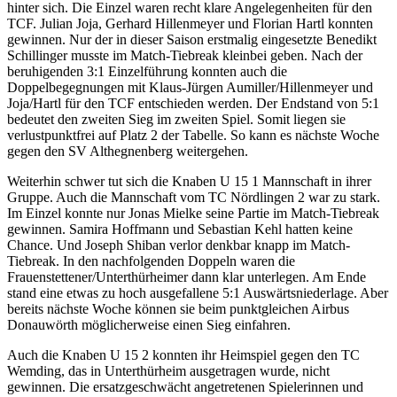
hinter sich. Die Einzel waren recht klare Angelegenheiten für den
TCF. Julian Joja, Gerhard Hillenmeyer und Florian Hartl konnten
gewinnen. Nur der in dieser Saison erstmalig eingesetzte Benedikt
Schillinger musste im Match-Tiebreak kleinbei geben. Nach der
beruhigenden 3:1 Einzelführung konnten auch die
Doppelbegegnungen mit Klaus-Jürgen Aumiller/Hillenmeyer und
Joja/Hartl für den TCF entschieden werden. Der Endstand von 5:1
bedeutet den zweiten Sieg im zweiten Spiel. Somit liegen sie
verlustpunktfrei auf Platz 2 der Tabelle. So kann es nächste Woche
gegen den SV Althegnenberg weitergehen.
Weiterhin schwer tut sich die Knaben U 15 1 Mannschaft in ihrer
Gruppe. Auch die Mannschaft vom TC Nördlingen 2 war zu stark.
Im Einzel konnte nur Jonas Mielke seine Partie im Match-Tiebreak
gewinnen. Samira Hoffmann und Sebastian Kehl hatten keine
Chance. Und Joseph Shiban verlor denkbar knapp im Match-
Tiebreak. In den nachfolgenden Doppeln waren die
Frauenstettener/Unterthürheimer dann klar unterlegen. Am Ende
stand eine etwas zu hoch ausgefallene 5:1 Auswärtsniederlage. Aber
bereits nächste Woche können sie beim punktgleichen Airbus
Donauwörth möglicherweise einen Sieg einfahren.
Auch die Knaben U 15 2 konnten ihr Heimspiel gegen den TC
Wemding, das in Unterthürheim ausgetragen wurde, nicht
gewinnen. Die ersatzgeschwächt angetretenen Spielerinnen und