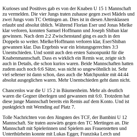
Kurioses und Positives gab es von der Knaben U 15 1 Mannschaft
zu vermelden. Die vier Jungs traten zuhause gegen zwei Mädels und
zwei Jungs vom TC Oettingen an. Dies ist in diesen Altersklassen
erlaubt und absolut üblich. Während Florian Eser und Jonas Mielke
klar verloren, konnten Samuel Hoffmann und Joseph Shiban klar
gewinnen. Nach dem 2:2 Zwischenstand ging es auch in den
Doppeln so weiter. Mielke/Hoffmann verloren klar, Eser/Shiban
gewannen klar. Das Ergebnis war ein leistungsgerechtes 3:3
Unentschieden. Und somit auch den ersten Saisonpunkt für die
Knabenmannschaft. Dass es wirklich ein Remis war, zeigte sich
auch in Details, die schon kurios waren. Beide Mannschaften hatten
zudem auch noch 6:6 Sätze, was nicht so ungewöhnlich ist. Sehr
viel seltener ist dann schon, dass auch die Matchpunkte mit 44:44
absolut ausgeglichen waren. Mehr Unentschieden geht dann nicht.
Chancenlos war die U 15 2 in Bäumenheim. Mehr als deutlich
waren die Gegner überlegen und gewannen mit 6:0. Trotzdem hat
diese junge Mannschaft bereits ein Remis auf dem Konto. Und ist
punktgleich mit Wemding auf Platz 7.
Tolle Nachrichten von den Jüngsten des TCF, der Bambini U 12
Mannschaft. Sie traten auswärts gegen den TC Mertingen an. Die
Mannschaft mit Spielerinnen und Spielern aus Frauenstetten und
Unterthürheim konnte mit Lukas Egger, Franziska Lerch und