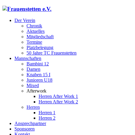
Der Verein
Chronik
Aktuelles
Mitgliedschaft
Termine
Platzbelegung
50 Jahre TC Frauenstetten
Mannschaften
Bambini 12
Damen
Knaben 15 I
Junioren U18
Mixed
Afterwork
Herren After Work 1
Herren After Work 2
Herren
Herren 1
Herren 2
Ansprechpartner
Sponsoren
Kontakt