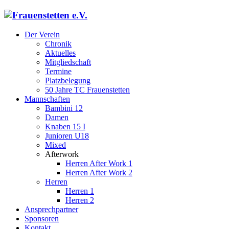
Der Verein
Chronik
Aktuelles
Mitgliedschaft
Termine
Platzbelegung
50 Jahre TC Frauenstetten
Mannschaften
Bambini 12
Damen
Knaben 15 I
Junioren U18
Mixed
Afterwork
Herren After Work 1
Herren After Work 2
Herren
Herren 1
Herren 2
Ansprechpartner
Sponsoren
Kontakt