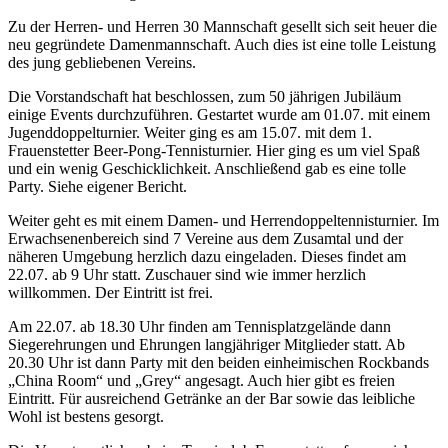
Zu der Herren- und Herren 30 Mannschaft gesellt sich seit heuer die
neu gegründete Damenmannschaft. Auch dies ist eine tolle Leistung
des jung gebliebenen Vereins.
Die Vorstandschaft hat beschlossen, zum 50 jährigen Jubiläum
einige Events durchzuführen. Gestartet wurde am 01.07. mit einem
Jugenddoppelturnier. Weiter ging es am 15.07. mit dem 1.
Frauenstetter Beer-Pong-Tennisturnier. Hier ging es um viel Spaß
und ein wenig Geschicklichkeit. Anschließend gab es eine tolle
Party. Siehe eigener Bericht.
Weiter geht es mit einem Damen- und Herrendoppeltennisturnier. Im
Erwachsenenbereich sind 7 Vereine aus dem Zusamtal und der
näheren Umgebung herzlich dazu eingeladen. Dieses findet am
22.07. ab 9 Uhr statt. Zuschauer sind wie immer herzlich
willkommen. Der Eintritt ist frei.
Am 22.07. ab 18.30 Uhr finden am Tennisplatzgelände dann
Siegerehrungen und Ehrungen langjähriger Mitglieder statt. Ab
20.30 Uhr ist dann Party mit den beiden einheimischen Rockbands
„China Room“ und „Grey“ angesagt. Auch hier gibt es freien
Eintritt. Für ausreichend Getränke an der Bar sowie das leibliche
Wohl ist bestens gesorgt.