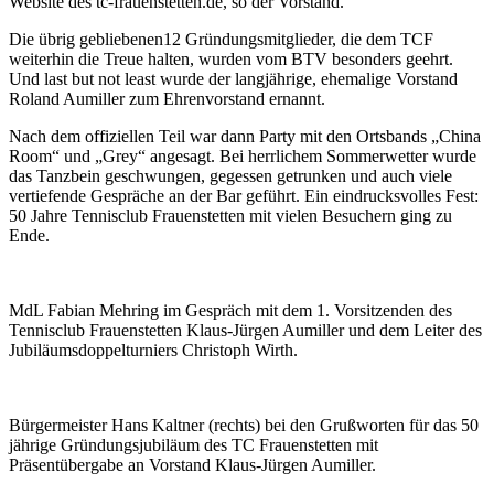
Website des tc-frauenstetten.de, so der Vorstand.
Die übrig gebliebenen12 Gründungsmitglieder, die dem TCF
weiterhin die Treue halten, wurden vom BTV besonders geehrt.
Und last but not least wurde der langjährige, ehemalige Vorstand
Roland Aumiller zum Ehrenvorstand ernannt.
Nach dem offiziellen Teil war dann Party mit den Ortsbands „China
Room“ und „Grey“ angesagt. Bei herrlichem Sommerwetter wurde
das Tanzbein geschwungen, gegessen getrunken und auch viele
vertiefende Gespräche an der Bar geführt. Ein eindrucksvolles Fest:
50 Jahre Tennisclub Frauenstetten mit vielen Besuchern ging zu
Ende.
MdL Fabian Mehring im Gespräch mit dem 1. Vorsitzenden des
Tennisclub Frauenstetten Klaus-Jürgen Aumiller und dem Leiter des
Jubiläumsdoppelturniers Christoph Wirth.
Bürgermeister Hans Kaltner (rechts) bei den Grußworten für das 50
jährige Gründungsjubiläum des TC Frauenstetten mit
Präsentübergabe an Vorstand Klaus-Jürgen Aumiller.