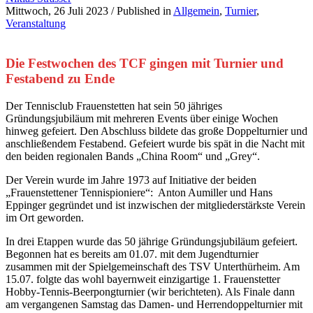
Mittwoch, 26 Juli 2023
/
Published in
Allgemein
,
Turnier
,
Veranstaltung
Die Festwochen des TCF gingen mit Turnier und
Festabend zu Ende
Der Tennisclub Frauenstetten hat sein 50 jähriges
Gründungsjubiläum mit mehreren Events über einige Wochen
hinweg gefeiert. Den Abschluss bildete das große Doppelturnier und
anschließendem Festabend. Gefeiert wurde bis spät in die Nacht mit
den beiden regionalen Bands „China Room“ und „Grey“.
Der Verein wurde im Jahre 1973 auf Initiative der beiden
„Frauenstettener Tennispioniere“: Anton Aumiller und Hans
Eppinger gegründet und ist inzwischen der mitgliederstärkste Verein
im Ort geworden.
In drei Etappen wurde das 50 jährige Gründungsjubiläum gefeiert.
Begonnen hat es bereits am 01.07. mit dem Jugendturnier
zusammen mit der Spielgemeinschaft des TSV Unterthürheim. Am
15.07. folgte das wohl bayernweit einzigartige 1. Frauenstetter
Hobby-Tennis-Beerpongturnier (wir berichteten). Als Finale dann
am vergangenen Samstag das Damen- und Herrendoppelturnier mit