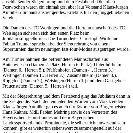
anschließender Siegerehrung und dem Festabend. Die tollen
Festwochen waren ein einmaliges, aber laut Vorstand Klaus-Jürgen
Aumiller durchaus anstrengendes, Erlebnis für den junggebliebenen
Verein.
Die Damen des TC Wertingen und die Herrenmannschaft des TC
Weisingen sicherten sich den ersten Platz beim
Jubiläumsdoppelturnier. Die Turnierleiter Christoph Wirth und
Fabian Trauner sprachen bei der Siegerehrung von einem
Superturnier, das im neuartigen fast-four-Modus ausgetragen wurde.
Am Turnier nahmen die befreundeten Mannschaften aus
Buttenwiesen (Damen 2. Platz, Herren 6. Platz), Unterthürheim
(Damen 6., Herren 5.), Pfaffenhofen (Damen 4., Herren 3.),
Wertingen (Damen 1,, Herren 2.), Zusamaltheim (Damen 3.),
Roggden (Damen 7.), Weisingen (Herren 1.) und dem Gastgeber
Frauenstetten (Damen 5., Herren 4.) teil.
Mit der Siegerehrung und dem Festabend ging das Jubiläum dann in
die Zielgerade. Nach den einleitenden Worten vom Vorsitzenden
Klaus-Jürgen Aumiller gab es auch Grußworte von Bürgermeister
Hans Kaltner, MdL Fabian Mehring sowie den Vertretern des
Bayerischen Tennisbundes und dem Bayerischen
Landessportverbands. Prominente, die selber nicht anwesend sein
konnten, gibt es weiterhin sehenswert zusammengestellt auf der