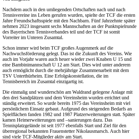
Nachdem auch in den umliegenden Ortschaften nach und nach
Tennisvereine ins Leben gerufen wurden, spielte der TCF die ersten
Jahre Freundschaftsspiele mit den Nachbarn. Fünf Jahrzehnte später
nehmen 2023 insgesamt sechs Mannschaften an der Punktspielrunde
des Bayerischen Tennisverbandes teil und der TCF ist somit
Vorreiter im Unteren Zusamtal.
Schon immer wird beim TCF großes Augenmerk auf die
Nachwuchsförderung gelegt. Das ist die Zukunft des Vereins. Wie
auch im Vorjahr waren auch heuer wieder zwei Knaben U 15 und
eine Bambinimannschaft U 12 am Start. Dies wird unter anderem
auch ermöglicht durch die mehrjährige Zusammenarbeit mit dem
TSV Unterthürheim. Eine Erfolgskonstellation, die im
Tennisbereich im Zusamtal einzigartig ist.
Die einmalig und wunderschön am Waldrand gelegene Anlage mit
den drei Sandplätzen und dem Vereinsheim wurden errichtet und
ständig erweitert. So wurde bereits 1975 das Vereinsheim mit viel
persönlichem Einsatz gebaut. Aufgrund des steigenden Bedarfs an
Spielflächen fanden 1982 und 1987 Platzerweiterungen statt. Später
kamen Heimerweiterungen und –sanierungen dazu. Das
Tennisplatzgelände ist seit 1977 ebenfalls Start und Ziel für den
überregional bekannten Frauenstetter Nikolausmarsch. Auch hier
sind viele TCF-Mitglieder aktiv am Start.