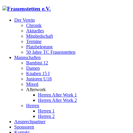
Der Verein
Chronik
Aktuelles
Mitgliedschaft
Termine
Platzbelegung
50 Jahre TC Frauenstetten
Mannschaften
Bambini 12
Damen
Knaben 15 I
Junioren U18
Mixed
Afterwork
Herren After Work 1
Herren After Work 2
Herren
Herren 1
Herren 2
Ansprechpartner
Sponsoren
Kontakt