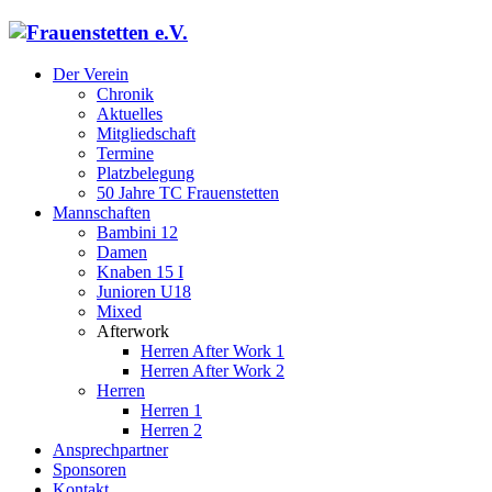
Der Verein
Chronik
Aktuelles
Mitgliedschaft
Termine
Platzbelegung
50 Jahre TC Frauenstetten
Mannschaften
Bambini 12
Damen
Knaben 15 I
Junioren U18
Mixed
Afterwork
Herren After Work 1
Herren After Work 2
Herren
Herren 1
Herren 2
Ansprechpartner
Sponsoren
Kontakt