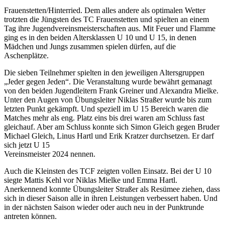
Frauenstetten/Hinterried. Dem alles andere als optimalen Wetter
trotzten die Jüngsten des TC Frauenstetten und spielten an einem
Tag ihre Jugendvereinsmeisterschaften aus. Mit Feuer und Flamme
ging es in den beiden Altersklassen U 10 und U 15, in denen
Mädchen und Jungs zusammen spielen dürfen, auf die
Aschenplätze.
Die sieben Teilnehmer spielten in den jeweiligen Altersgruppen
„Jeder gegen Jeden“. Die Veranstaltung wurde bewährt gemanagt
von den beiden Jugendleitern Frank Greiner und Alexandra Mielke.
Unter den Augen von Übungsleiter Niklas Straßer wurde bis zum
letzten Punkt gekämpft. Und speziell im U 15 Bereich waren die
Matches mehr als eng. Platz eins bis drei waren am Schluss fast
gleichauf. Aber am Schluss konnte sich Simon Gleich gegen Bruder
Michael Gleich, Linus Hartl und Erik Kratzer durchsetzen. Er darf
sich jetzt U 15
Vereinsmeister 2024 nennen.
Auch die Kleinsten des TCF zeigten vollen Einsatz. Bei der U 10
siegte Mattis Kehl vor Niklas Mielke und Emma Hartl.
Anerkennend konnte Übungsleiter Straßer als Resümee ziehen, dass
sich in dieser Saison alle in ihren Leistungen verbessert haben. Und
in der nächsten Saison wieder oder auch neu in der Punktrunde
antreten können.