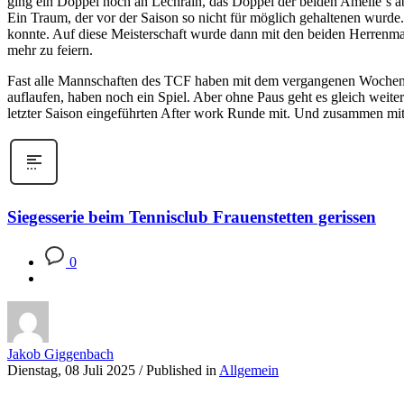
ging ein Doppel noch an Lechrain, das Doppel der beiden Amelie´s a
Ein Traum, der vor der Saison so nicht für möglich gehaltenen wurde
konnte. Auf diese Meisterschaft wurde dann mit den beiden Herrenm
mehr zu feiern.
Fast alle Mannschaften des TCF haben mit dem vergangenen Wochen
auflaufen, haben noch ein Spiel. Aber ohne Paus geht es gleich weit
letzter Saison eingeführten After work Runde mit. Und zusammen mi
Siegesserie beim Tennisclub Frauenstetten gerissen
0
Jakob Giggenbach
Dienstag, 08 Juli 2025
/
Published in
Allgemein