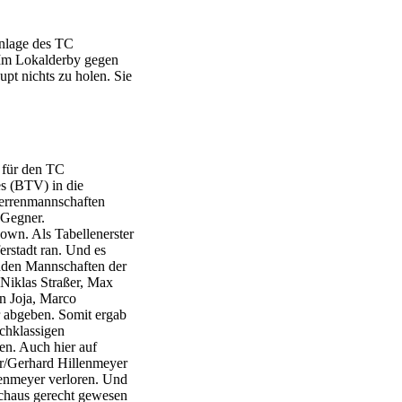
nlage des TC
. Im Lokalderby gegen
pt nichts zu holen. Sie
 für den TC
es (BTV) in die
Herrenmannschaften
 Gegner.
own. Als Tabellenerster
rstadt ran. Und es
enden Mannschaften der
 Niklas Straßer, Max
n Joja, Marco
 abgeben. Somit ergab
ochklassigen
n. Auch hier auf
er/Gerhard Hillenmeyer
enmeyer verloren. Und
rchaus gerecht gewesen