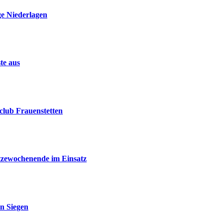
ge Niederlagen
te aus
club Frauenstetten
tzewochenende im Einsatz
n Siegen