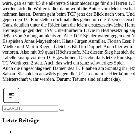
wäre, gab es mit 4:5 die allererste Saisonniederlage für die Herren 1. 
werden sich die Wolferstädter dann wohl die Butter vom Meisterschaf
nehmen lassen. Darum geht beim TCF jetzt der Blick nach vorn. Und 
gegen den TC Fünfstetten nochmal alles geben um die Vizemeisterscha
Ganz deutlich unter die Räder kam die leicht ersatzgeschwächte Her
Heimspiel gegen den TSV Unterthürheim 1. Die in Bestbesetzung an
ließen von Anfang an nichts zu. Alle TCF Spieler waren gegen den N
Es spielten Jonas Mayershofer, Klaus-Jürgen Aumiller, Florian Eser, J
Mielke und Martin Riegel. Gleiches Bild im Doppel. Auch hier wurde
verloren. Also mit 0:9 quasi Höchststrafe. Mit diesem Sieg hat sich d
Tabelle knapp vor den TCF geschoben. Das ebenfalls letzte Punktspie
TC Wertingen 2 statt. Auch das wird ein ganz schwieriges Spiel.
Auch die ungeschlagenen Damen des TCF haben am Sonntag ihr letzt
Saison. Sie spielen auswärts gegen die TeG Lechrain 2. Hier könnte
Meisterschaft wahr werden. Darum: Träume sind erlaubt (kja).
Letzte Beiträge