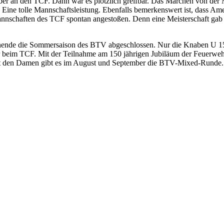
ber an den TCF. Dann war es plötzlich greifbar. Das Märchen von der M
. Eine tolle Mannschaftsleistung. Ebenfalls bemerkenswert ist, dass Am
annschaften des TCF spontan angestoßen. Denn eine Meisterschaft gab
ende die Sommersaison des BTV abgeschlossen. Nur die Knaben U 15,
er beim TCF. Mit der Teilnahme am 150 jährigen Jubiläum der Feuerweh
t den Damen gibt es im August und September die BTV-Mixed-Runde. Al