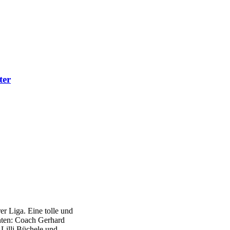
ter
r Liga. Eine tolle und
inten: Coach Gerhard
 Lilli Büchele und