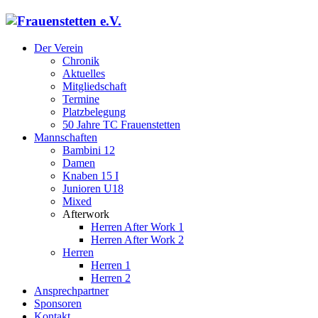
Der Verein
Chronik
Aktuelles
Mitgliedschaft
Termine
Platzbelegung
50 Jahre TC Frauenstetten
Mannschaften
Bambini 12
Damen
Knaben 15 I
Junioren U18
Mixed
Afterwork
Herren After Work 1
Herren After Work 2
Herren
Herren 1
Herren 2
Ansprechpartner
Sponsoren
Kontakt