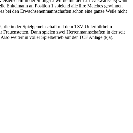
eisterschaft in der Südliga 5 wurde mit dem 5:1 Auswärtssieg wahr.
elie Enkelmann an Position 1 spielend alle ihre Matches gewinnen
 es bei den Erwachsenenmannschaften schon eine ganze Weile nicht
 die in der Spielgemeinschaft mit dem TSV Unterthürheim
r Frauenstetten. Dann spielen zwei Herrenmannschaften in der seit
so weiterhin voller Spielbetrieb auf der TCF Anlage (kja).