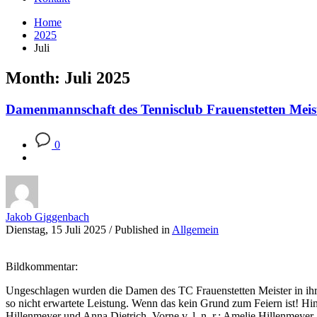
Home
2025
Juli
Month: Juli 2025
Damenmannschaft des Tennisclub Frauenstetten Meis
0
Jakob Giggenbach
Dienstag, 15 Juli 2025
/
Published in
Allgemein
Bildkommentar:
Ungeschlagen wurden die Damen des TC Frauenstetten Meister in ihre
so nicht erwartete Leistung. Wenn das kein Grund zum Feiern ist! H
Hillenmeyer und Anna Dietrich. Vorne v. l. n. r.: Amelie Hillenmeyer,