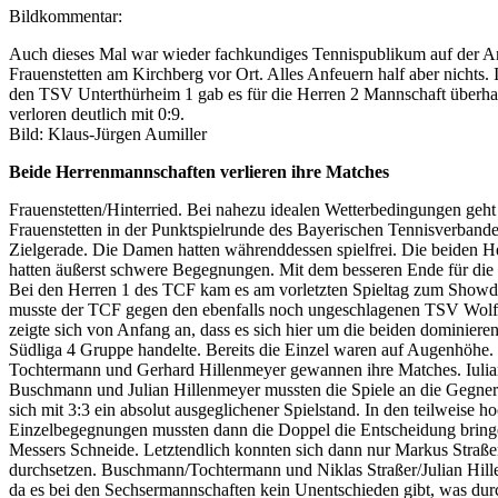
Bildkommentar:
Auch dieses Mal war wieder fachkundiges Tennispublikum auf der A
Frauenstetten am Kirchberg vor Ort. Alles Anfeuern half aber nichts
den TSV Unterthürheim 1 gab es für die Herren 2 Mannschaft überhau
verloren deutlich mit 0:9.
Bild: Klaus-Jürgen Aumiller
Beide Herrenmannschaften verlieren ihre Matches
Frauenstetten/Hinterried. Bei nahezu idealen Wetterbedingungen geht
Frauenstetten in der Punktspielrunde des Bayerischen Tennisverband
Zielgerade. Die Damen hatten währenddessen spielfrei. Die beiden 
hatten äußerst schwere Begegnungen. Mit dem besseren Ende für die
Bei den Herren 1 des TCF kam es am vorletzten Spieltag zum Showd
musste der TCF gegen den ebenfalls noch ungeschlagenen TSV Wolfe
zeigte sich von Anfang an, dass es sich hier um die beiden dominier
Südliga 4 Gruppe handelte. Bereits die Einzel waren auf Augenhöhe.
Tochtermann und Gerhard Hillenmeyer gewannen ihre Matches. Iulia
Buschmann und Julian Hillenmeyer mussten die Spiele an die Gegner
sich mit 3:3 ein absolut ausgeglichener Spielstand. In den teilweise h
Einzelbegegnungen mussten dann die Doppel die Entscheidung bringe
Messers Schneide. Letztendlich konnten sich dann nur Markus Straß
durchsetzen. Buschmann/Tochtermann und Niklas Straßer/Julian Hill
da es bei den Sechsermannschaften kein Unentschieden gibt, was du