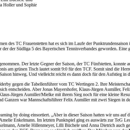
a Holler und Sophie
en des TC Frauenstetten hat es sich im Laufe der Punktrundensaison im
er der der Südliga 5 des Bayerischen Tennisverbandes geworden. Eine g
genommen. Der letzte Gegner der Saison, der TC Fünfstetten, konnte au
ebnis am grünen Tisch lautet somit 9:0 für den TCF. Somit sind die Herre
aison hinweg. Und vielleicht reicht es dann doch für den Aufstieg in 
derby gegen die Tabellenführer vom TC Wertingen 2. Ihre Meisterschaft
sich entscheiden. Aber Jonas Mayershofer, Klaus-Jürgen Aumiller, Fe
laus-Jürgen Aumiller/Mielke mit ihrem Sieg noch für eine kleine Resul
d Ganzen war Mannschaftsführer Felix Aumiller mit zwei Siegen in de
rning by doing einsortiert. „Aber in dieser Saison hatten wir uns auf di
Amelie Enkelmann. Im letzten Punktspiel ging es auswärts zur TeG Lechr
elmann, Amelie Hillenmeyer, Lilli Büchele und Anna Dietrich auch ge