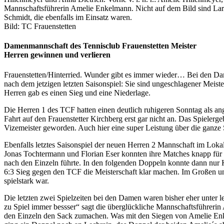
Mannschaftsführerin Amelie Enkelmann. Nicht auf dem Bild sind Lar
Schmidt, die ebenfalls im Einsatz waren.
Bild: TC Frauenstetten
Damenmannschaft des Tennisclub Frauenstetten Meister
Herren gewinnen und verlieren
Frauenstetten/Hinterried. Wunder gibt es immer wieder… Bei den Dam
nach dem jetzigen letzten Saisonspiel: Sie sind ungeschlagener Meist
Herren gab es einen Sieg und eine Niederlage.
Die Herren 1 des TCF hatten einen deutlich ruhigeren Sonntag als an
Fahrt auf den Frauenstetter Kirchberg erst gar nicht an. Das Spielerg
Vizemeister geworden. Auch hier eine super Leistung über die ganze S
Ebenfalls letztes Saisonspiel der neuen Herren 2 Mannschaft im Lokal
Jonas Tochtermann und Florian Eser konnten ihre Matches knapp für 
nach den Einzeln führte. In den folgenden Doppeln konnte dann nur K
6:3 Sieg gegen den TCF die Meisterschaft klar machen. Im Großen un
spielstark war.
Die letzten zwei Spielzeiten bei den Damen waren bisher eher unter lea
zu Spiel immer bessser“ sagt die überglückliche Mannschaftsführerin 
den Einzeln den Sack zumachen. Was mit den Siegen von Amelie Enk