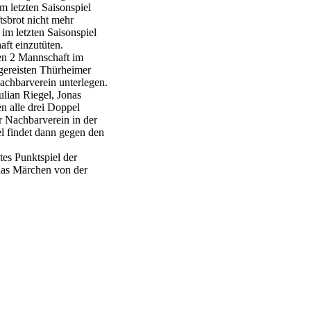
Im letzten Saisonspiel
tsbrot nicht mehr
im letzten Saisonspiel
ft einzutüten.
ren 2 Mannschaft im
gereisten Thürheimer
achbarverein unterlegen.
ulian Riegel, Jonas
n alle drei Doppel
er Nachbarverein in der
l findet dann gegen den
es Punktspiel der
 das Märchen von der