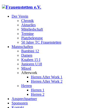
Der Verein
Chronik
Aktuelles
Mitgliedschaft
Termine
Platzbelegung
50 Jahre TC Frauenstetten
Mannschaften
Bambini 12
Damen
Knaben 15 I
Junioren U18
Mixed
Afterwork
Herren After Work 1
Herren After Work 2
Herren
Herren 1
Herren 2
Ansprechpartner
Sponsoren
Kontakt