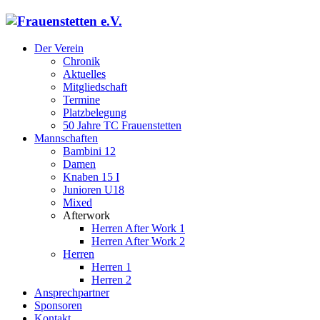
Der Verein
Chronik
Aktuelles
Mitgliedschaft
Termine
Platzbelegung
50 Jahre TC Frauenstetten
Mannschaften
Bambini 12
Damen
Knaben 15 I
Junioren U18
Mixed
Afterwork
Herren After Work 1
Herren After Work 2
Herren
Herren 1
Herren 2
Ansprechpartner
Sponsoren
Kontakt