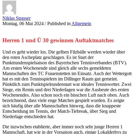
Niklas Strasser
Montag, 06 Mai 2024
/
Published in
Allgemein
Herren 1 und Ü 30 gewinnen Auftaktmatches
Und es geht wieder los. Die gelben Filzbälle werden wieder über
den roten Ascheplatz geschlagen. Es ist Start der
Punktrundenspielsaison des Bayerischen Tennisverbandes (BTV).
Am ersten Wochenende sind gleich alle sechs gemeldeten
Mannschaften des TC Frauenstetten im Einsatz. Auch der Wettergott
hat es mit den Tennisspielern im Dillinger Raum gut gemeint.
Pünktlich zum Punktspielrundenstart war ideales Tenniswetter. Zwei
Siege, ein Remis und drei Niederlagen war die Ausbeute des ersten
Wochenendes. Also schon noch ein bisschen Luft nach oben. Auch
bezeichnend, dass viele enge Matches gespielt wurden. Es zeigte
sich häufig über alle Mannschaften hinweg, dass die knappeste
Entscheidung im Tennis, der Match-Tiebreak, über Sieg und
Niederlage entschieden hat.
Die inzwischen etablierte, aber immer noch sehr junge Herren 1
Mannschaft, hat wie in der Vorsaison auch, einige Lokalderbys zu