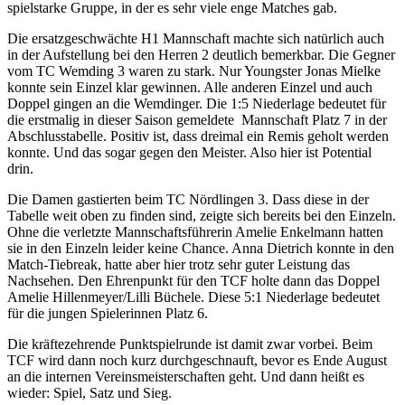
spielstarke Gruppe, in der es sehr viele enge Matches gab.
Die ersatzgeschwächte H1 Mannschaft machte sich natürlich auch
in der Aufstellung bei den Herren 2 deutlich bemerkbar. Die Gegner
vom TC Wemding 3 waren zu stark. Nur Youngster Jonas Mielke
konnte sein Einzel klar gewinnen. Alle anderen Einzel und auch
Doppel gingen an die Wemdinger. Die 1:5 Niederlage bedeutet für
die erstmalig in dieser Saison gemeldete Mannschaft Platz 7 in der
Abschlusstabelle. Positiv ist, dass dreimal ein Remis geholt werden
konnte. Und das sogar gegen den Meister. Also hier ist Potential
drin.
Die Damen gastierten beim TC Nördlingen 3. Dass diese in der
Tabelle weit oben zu finden sind, zeigte sich bereits bei den Einzeln.
Ohne die verletzte Mannschaftsführerin Amelie Enkelmann hatten
sie in den Einzeln leider keine Chance. Anna Dietrich konnte in den
Match-Tiebreak, hatte aber hier trotz sehr guter Leistung das
Nachsehen. Den Ehrenpunkt für den TCF holte dann das Doppel
Amelie Hillenmeyer/Lilli Büchele. Diese 5:1 Niederlage bedeutet
für die jungen Spielerinnen Platz 6.
Die kräftezehrende Punktspielrunde ist damit zwar vorbei. Beim
TCF wird dann noch kurz durchgeschnauft, bevor es Ende August
an die internen Vereinsmeisterschaften geht. Und dann heißt es
wieder: Spiel, Satz und Sieg.