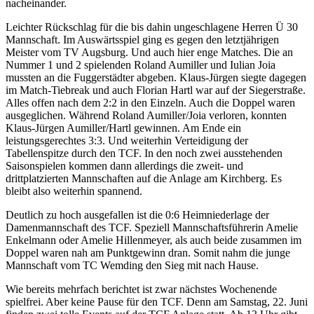
nacheinander.
Leichter Rückschlag für die bis dahin ungeschlagene Herren Ü 30
Mannschaft. Im Auswärtsspiel ging es gegen den letztjährigen
Meister vom TV Augsburg. Und auch hier enge Matches. Die an
Nummer 1 und 2 spielenden Roland Aumiller und Iulian Joia
mussten an die Fuggerstädter abgeben. Klaus-Jürgen siegte dagegen
im Match-Tiebreak und auch Florian Hartl war auf der Siegerstraße.
Alles offen nach dem 2:2 in den Einzeln. Auch die Doppel waren
ausgeglichen. Während Roland Aumiller/Joia verloren, konnten
Klaus-Jürgen Aumiller/Hartl gewinnen. Am Ende ein
leistungsgerechtes 3:3. Und weiterhin Verteidigung der
Tabellenspitze durch den TCF. In den noch zwei ausstehenden
Saisonspielen kommen dann allerdings die zweit- und
drittplatzierten Mannschaften auf die Anlage am Kirchberg. Es
bleibt also weiterhin spannend.
Deutlich zu hoch ausgefallen ist die 0:6 Heimniederlage der
Damenmannschaft des TCF. Speziell Mannschaftsführerin Amelie
Enkelmann oder Amelie Hillenmeyer, als auch beide zusammen im
Doppel waren nah am Punktgewinn dran. Somit nahm die junge
Mannschaft vom TC Wemding den Sieg mit nach Hause.
Wie bereits mehrfach berichtet ist zwar nächstes Wochenende
spielfrei. Aber keine Pause für den TCF. Denn am Samstag, 22. Juni