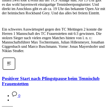
finden zwei tolle Events auf der TCF Anlage statt. Ab 13 Uhr gibt
es das wohl bayernweit einzigartige Tennisbeerpongturnier. Und
direkt im Anschluss gibt es ab ca. 19 Uhr das bekannte Open Air mit
der heimischen Rockband Grey. Und das alles bei freiem Eintritt.
Ein schweres Auswärtsspiel gegen den TC Meitingen 2 konnte die
Herren 1 Mannschaft des TC Frauenstetten mit 6:3 gewinnen. Die
stolzen Sieger nach vielen engen Matches hinten von l. n. r.:
Mannschaftsführer Max Tochtermann, Julian Hillenmeyer, Jonathan
Giggenbach und Marco Buschmann. Vorne: Jonas Mayershofer und
Niklas Straßer.
Positiver Start nach Pfingstpause beim Tennisclub
Frauenstetten
0