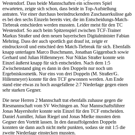
Westendorf. Dass beide Mannschaften ein schweres Spiel
erwarteten, zeigte sich schon, dass beide in Top-Aufstellung
antraten. Vor einer durchaus beeindruckenden Zuschauerkulisse gab
es bei den sechs Einzeln bereits vier, die im Entscheidungs-Match-
Tiebreak entschieden werden mussten. Leider meist für den TC
Westendorf. So auch beim Spitzenspiel zwischen TCF-Trainer
Markus Straßer und dem neuen bayerischen Digitalminister Fabian
Mehring. Dass der auch sportlich gut drauf ist, zeigte er
eindrucksvoll und entschied den Match-Tiebreak für sich. Ebenfalls
knapp unterlagen Marco Buschmann, Jonathan Giggenbach sowie
Gerhard und Julian Hillenmeyer. Nur Niklas Straßer konnte sein
Einzel äußerst knapp für sich entscheiden. Nach dem 1:5
Zwischenstand ging es dann in den Doppeln nur noch um
Ergebniskosmetik. Nur eins von drei Doppeln (M. Straßer/G.
Hillenmeyer) konnte für den TCF gewonnen werden. Am Ende
stand eine etwas zu hoch ausgefallene 2:7 Niederlage gegen einen
sehr starken Gegner.
Die neue Herren 2 Mannschaft trat ebenfalls zuhause gegen die
Riesmannschaft vom SV Wechingen an. Nur Mannschaftsführer
Jonas Mayershofer konnte sein Einzel für den TCF entscheiden.
Daniel Aumiller, Julian Riegel und Jonas Mielke mussten dem
Gegner den Vortritt lassen. In den darauffolgenden Doppeln
konnten sie dann auch nicht mehr punkten, sodass sie mit 1:5 die
zweite Niederlage einstecken mussten.