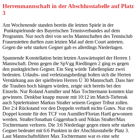
Herrenmannschaft in der Abschlusstabelle auf Platz
3
Am Wochenende standen bereits die letzten Spiele in der
Punktspielrunde des Bayerischen Tennisverbandes auf dem
Programm. Nur noch drei von sechs Mannschaften des Tennisclub
Frauenstetten durften zum letzten Mal auf dem Court antreten.
Gegen die sehr starken Gegner gab es allerdings Niederlagen.
Spannende Konstellation beim letzten Auswärtsspiel der Herren 1
Mannschaft. Denn gegen die SpVgg Riedlingen 2 ging es gegen
den punktgleichen Gegner. Ein Sieg würde Tabellenplatz zwei
bedeuten. Urlaubs- und verletzungsbedingt holten sich die Herren
Verstärkung aus der spielfreien Herren Ü 30 Mannschaft. Dass hier
die Trauben hoch hängen würden, zeigte sich bereits bei den
Einzeln. Nur Roland Aumiller und Max Tochtermann konnten klar
gewinnen. Denkbar knapp musste mit 10:12 im Match-Tiebreak
auch Spielertrainer Markus Straßer seinem Gegner Tribut zollen.
Der 2:4 Rückstand vor den Doppeln verhieß nichts Gutes. Nur ein
Doppel konnte für den TCF von Aumiller/Florian Hartl gewonnen
werden. Straßer/Jonathan Giggenbach und Niklas Straßer/Max
Tochtermann verloren. Die 3:6 Niederlage gegen einen sehr starken
Gegner bedeutet mit 6:6 Punkten in der Abschlusstabelle Platz 3.
Laut Mannschaftsführer Max Tochtermann war es eine sehr