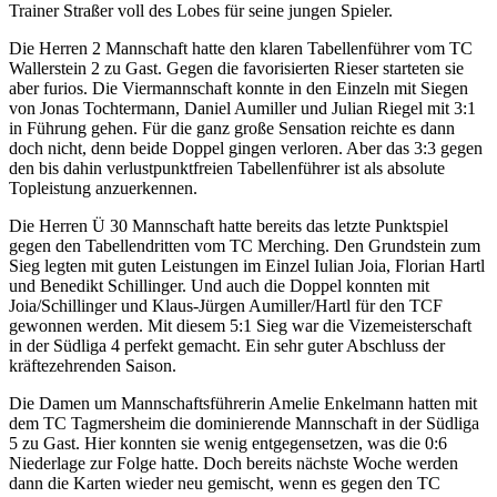
Trainer Straßer voll des Lobes für seine jungen Spieler.
Die Herren 2 Mannschaft hatte den klaren Tabellenführer vom TC
Wallerstein 2 zu Gast. Gegen die favorisierten Rieser starteten sie
aber furios. Die Viermannschaft konnte in den Einzeln mit Siegen
von Jonas Tochtermann, Daniel Aumiller und Julian Riegel mit 3:1
in Führung gehen. Für die ganz große Sensation reichte es dann
doch nicht, denn beide Doppel gingen verloren. Aber das 3:3 gegen
den bis dahin verlustpunktfreien Tabellenführer ist als absolute
Topleistung anzuerkennen.
Die Herren Ü 30 Mannschaft hatte bereits das letzte Punktspiel
gegen den Tabellendritten vom TC Merching. Den Grundstein zum
Sieg legten mit guten Leistungen im Einzel Iulian Joia, Florian Hartl
und Benedikt Schillinger. Und auch die Doppel konnten mit
Joia/Schillinger und Klaus-Jürgen Aumiller/Hartl für den TCF
gewonnen werden. Mit diesem 5:1 Sieg war die Vizemeisterschaft
in der Südliga 4 perfekt gemacht. Ein sehr guter Abschluss der
kräftezehrenden Saison.
Die Damen um Mannschaftsführerin Amelie Enkelmann hatten mit
dem TC Tagmersheim die dominierende Mannschaft in der Südliga
5 zu Gast. Hier konnten sie wenig entgegensetzen, was die 0:6
Niederlage zur Folge hatte. Doch bereits nächste Woche werden
dann die Karten wieder neu gemischt, wenn es gegen den TC