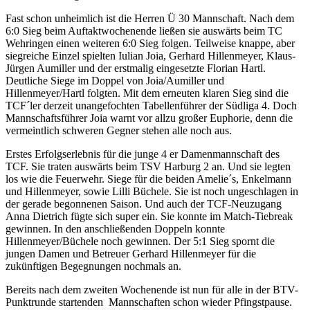
Fast schon unheimlich ist die Herren Ü 30 Mannschaft. Nach dem
6:0 Sieg beim Auftaktwochenende ließen sie auswärts beim TC
Wehringen einen weiteren 6:0 Sieg folgen. Teilweise knappe, aber
siegreiche Einzel spielten Iulian Joia, Gerhard Hillenmeyer, Klaus-
Jürgen Aumiller und der erstmalig eingesetzte Florian Hartl.
Deutliche Siege im Doppel von Joia/Aumiller und
Hillenmeyer/Hartl folgten. Mit dem erneuten klaren Sieg sind die
TCF´ler derzeit unangefochten Tabellenführer der Südliga 4. Doch
Mannschaftsführer Joia warnt vor allzu großer Euphorie, denn die
vermeintlich schweren Gegner stehen alle noch aus.
Erstes Erfolgserlebnis für die junge 4 er Damenmannschaft des
TCF. Sie traten auswärts beim TSV Harburg 2 an. Und sie legten
los wie die Feuerwehr. Siege für die beiden Amelie´s, Enkelmann
und Hillenmeyer, sowie Lilli Büchele. Sie ist noch ungeschlagen in
der gerade begonnenen Saison. Und auch der TCF-Neuzugang
Anna Dietrich fügte sich super ein. Sie konnte im Match-Tiebreak
gewinnen. In den anschließenden Doppeln konnte
Hillenmeyer/Büchele noch gewinnen. Der 5:1 Sieg spornt die
jungen Damen und Betreuer Gerhard Hillenmeyer für die
zukünftigen Begegnungen nochmals an.
Bereits nach dem zweiten Wochenende ist nun für alle in der BTV-
Punktrunde startenden Mannschaften schon wieder Pfingstpause.