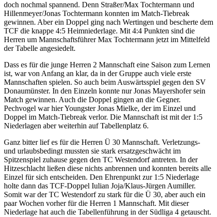
doch nochmal spannend. Denn Straßer/Max Tochtermann und
Hillenmeyer/Jonas Tochtermann konnten im Match-Tiebreak
gewinnen. Aber ein Doppel ging nach Wertingen und bescherte dem
TCF die knappe 4:5 Heimniederlage. Mit 4:4 Punkten sind die
Herren um Mannschaftsführer Max Tochtermann jetzt im Mittelfeld
der Tabelle angesiedelt.
Dass es für die junge Herren 2 Mannschaft eine Saison zum Lernen
ist, war von Anfang an klar, da in der Gruppe auch viele erste
Mannschaften spielen. So auch beim Auswärtsspiel gegen den SV
Donaumünster. In den Einzeln konnte nur Jonas Mayershofer sein
Match gewinnen. Auch die Doppel gingen an die Gegner.
Pechvogel war hier Youngster Jonas Mielke, der im Einzel und
Doppel im Match-Tiebreak verlor. Die Mannschaft ist mit der 1:5
Niederlagen aber weiterhin auf Tabellenplatz 6.
Ganz bitter lief es für die Herren Ü 30 Mannschaft. Verletzungs-
und urlaubsbedingt mussten sie stark ersatzgeschwächt im
Spitzenspiel zuhause gegen den TC Westendorf antreten. In der
Hitzeschlacht ließen diese nichts anbrennen und konnten bereits alle
Einzel für sich entscheiden. Den Ehrenpunkt zur 1:5 Niederlage
holte dann das TCF-Doppel Iulian Joja/Klaus-Jürgen Aumiller.
Somit war der TC Westendorf zu stark für die Ü 30, aber auch ein
paar Wochen vorher für die Herren 1 Mannschaft. Mit dieser
Niederlage hat auch die Tabellenführung in der Südliga 4 getauscht.