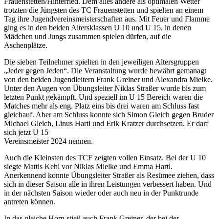
Frauenstetten/Hinterried. Dem alles andere als optimalen Wetter
trotzten die Jüngsten des TC Frauenstetten und spielten an einem
Tag ihre Jugendvereinsmeisterschaften aus. Mit Feuer und Flamme
ging es in den beiden Altersklassen U 10 und U 15, in denen
Mädchen und Jungs zusammen spielen dürfen, auf die
Aschenplätze.
Die sieben Teilnehmer spielten in den jeweiligen Altersgruppen
„Jeder gegen Jeden“. Die Veranstaltung wurde bewährt gemanagt
von den beiden Jugendleitern Frank Greiner und Alexandra Mielke.
Unter den Augen von Übungsleiter Niklas Straßer wurde bis zum
letzten Punkt gekämpft. Und speziell im U 15 Bereich waren die
Matches mehr als eng. Platz eins bis drei waren am Schluss fast
gleichauf. Aber am Schluss konnte sich Simon Gleich gegen Bruder
Michael Gleich, Linus Hartl und Erik Kratzer durchsetzen. Er darf
sich jetzt U 15
Vereinsmeister 2024 nennen.
Auch die Kleinsten des TCF zeigten vollen Einsatz. Bei der U 10
siegte Mattis Kehl vor Niklas Mielke und Emma Hartl.
Anerkennend konnte Übungsleiter Straßer als Resümee ziehen, dass
sich in dieser Saison alle in ihren Leistungen verbessert haben. Und
in der nächsten Saison wieder oder auch neu in der Punktrunde
antreten können.
In das gleiche Horn stieß auch Frank Greiner, der bei der