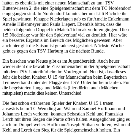
hatten es ebenfalls mit einer neuen Mannschaft zu tun: TSV
Buttenwiesen 2, die eine Spielgemeinschaft mit dem TC Nordendorf
eingegangen sind. In Nordendorf konnte aber nur Lilli Büchele ihr
Spiel gewinnen. Knappe Niederlagen gab es für Amelie Enkelmann,
Amelie Hillenmeyer und Paula Liepert. Ebenfals bitter, dass die
beiden folgenden Doppel im Match-Tiebreak verloren gingen. Diese
1:5 Niederlage war für den Spielverlauf viel zu deutlich. Hier wäre
ein besseres Ergebnis im Bereich des Möglichen gewesen. Aber
auch hier gilt: die Saison ist gerade erst gestartet. Nächste Woche
geht es gegen den TSV Harburg in die nächste Runde.
Ein bisschen was Neues gibt es im Jugendbereich. Auch heuer
wieder steht die bewährte Zusammenarbeit in der Spielgemeinschaft
mit dem TSV Unterthürheim im Vordergrund. Neu ist, dass dieses
Jahr die beiden Knaben U 15 4er Mannschaften beim Bayerischen
Tennisverband unter der Flagge des TSV Unterthürheim laufen. Für
die begeisterten Jungs und Mädels (hier dürfen auch Mädchen
mitspielen) macht dies keinen Unterschied.
Die fast schon erfahrenen Spieler der Knaben U 15 1 traten
auswärts beim TC Wemding an. Während Samuel Hoffmann und
Johannes Lerch verloren, konnten Sebastian Kehl und Franziska
Lerch mit ihren Siegen die Partie offen halten. Ausgeglichen ging es
auch im Doppel weiter. Hoffmann/Joseph Shiban verloren, während
Kehl und Lerch den Sieg für die Spielgemeinschaft holten. Ein