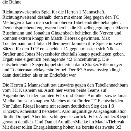
die Bühne.
Richtungsweisendes Spiel für die Herren 1 Mannschaft.
Richtungsweisend deshalb, denn mit einem Sieg gegen den TC
Meitingen 2 kann man sich im oberen Tabellendrittel behaupten.
Dementsprechend eng waren bereits die Einzelbegegnungen. Marco
Buschmann und Jonathan Giggenbach behielten die Nerven und
konnten extrem knapp im Match-Tiebreak gewinnen. Max
Tochtermann und Julian Hillenmeyer konnten ihre Spiele in zwei
Sätzen für den TCF entscheiden. Dagegen mussten sich Niklas
Straßer und Jonas Mayershofer ebenfalls knapp geschlagen geben.
Ergab eine eigentlich beruhigende 4:2 Einzelführung. Die
entscheidenden Siegerdoppel steuerten dann Straßer/Hillenmeyer
und Tochtermann/Mayershofer bei. Der 6:3 Auswärtssieg klingt
dann deutlicher, als er im Endeffekt war.
Die Herren 2 Mannschaft trat auswärts gegen den Tabellennachbarn
vom TC Kaisheim an. Auch hier waren beide Teams auf
Augenhöhe. Leider konnten Felix und Daniel Aumiller sowie Jonas
Mielke ihre sehr knappen Matches nicht für den TCF entscheiden.
Nur Julian Riegel konnte mit seinem deutlichen Sieg den 1:3
Einzelzwischenstand herstellen. Also ungünstige Ausgangssituation
für die Doppel. Aber hier schlugen sie zurück. Felix Aumiller/Riegel
gewann deutlich. Und Daniel Aumiller/Mielke im Match-Tiebreak.
Mit dieser tollen Energieleistung holten sie bereits das zweite 3:3