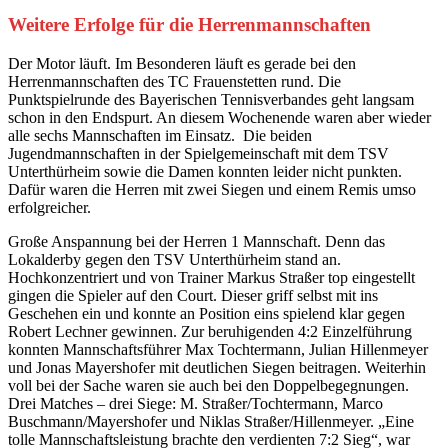
Weitere Erfolge für die Herrenmannschaften
Der Motor läuft. Im Besonderen läuft es gerade bei den
Herrenmannschaften des TC Frauenstetten rund. Die
Punktspielrunde des Bayerischen Tennisverbandes geht langsam
schon in den Endspurt. An diesem Wochenende waren aber wieder
alle sechs Mannschaften im Einsatz. Die beiden
Jugendmannschaften in der Spielgemeinschaft mit dem TSV
Unterthürheim sowie die Damen konnten leider nicht punkten.
Dafür waren die Herren mit zwei Siegen und einem Remis umso
erfolgreicher.
Große Anspannung bei der Herren 1 Mannschaft. Denn das
Lokalderby gegen den TSV Unterthürheim stand an.
Hochkonzentriert und von Trainer Markus Straßer top eingestellt
gingen die Spieler auf den Court. Dieser griff selbst mit ins
Geschehen ein und konnte an Position eins spielend klar gegen
Robert Lechner gewinnen. Zur beruhigenden 4:2 Einzelführung
konnten Mannschaftsführer Max Tochtermann, Julian Hillenmeyer
und Jonas Mayershofer mit deutlichen Siegen beitragen. Weiterhin
voll bei der Sache waren sie auch bei den Doppelbegegnungen.
Drei Matches – drei Siege: M. Straßer/Tochtermann, Marco
Buschmann/Mayershofer und Niklas Straßer/Hillenmeyer. „Eine
tolle Mannschaftsleistung brachte den verdienten 7:2 Sieg“, war