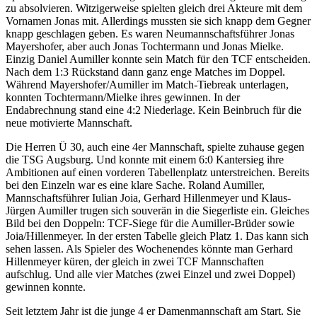
zu absolvieren. Witzigerweise spielten gleich drei Akteure mit dem
Vornamen Jonas mit. Allerdings mussten sie sich knapp dem Gegner
knapp geschlagen geben. Es waren Neumannschaftsführer Jonas
Mayershofer, aber auch Jonas Tochtermann und Jonas Mielke.
Einzig Daniel Aumiller konnte sein Match für den TCF entscheiden.
Nach dem 1:3 Rückstand dann ganz enge Matches im Doppel.
Während Mayershofer/Aumiller im Match-Tiebreak unterlagen,
konnten Tochtermann/Mielke ihres gewinnen. In der
Endabrechnung stand eine 4:2 Niederlage. Kein Beinbruch für die
neue motivierte Mannschaft.
Die Herren Ü 30, auch eine 4er Mannschaft, spielte zuhause gegen
die TSG Augsburg. Und konnte mit einem 6:0 Kantersieg ihre
Ambitionen auf einen vorderen Tabellenplatz unterstreichen. Bereits
bei den Einzeln war es eine klare Sache. Roland Aumiller,
Mannschaftsführer Iulian Joia, Gerhard Hillenmeyer und Klaus-
Jürgen Aumiller trugen sich souverän in die Siegerliste ein. Gleiches
Bild bei den Doppeln: TCF-Siege für die Aumiller-Brüder sowie
Joia/Hillenmeyer. In der ersten Tabelle gleich Platz 1. Das kann sich
sehen lassen. Als Spieler des Wochenendes könnte man Gerhard
Hillenmeyer küren, der gleich in zwei TCF Mannschaften
aufschlug. Und alle vier Matches (zwei Einzel und zwei Doppel)
gewinnen konnte.
Seit letztem Jahr ist die junge 4 er Damenmannschaft am Start. Sie