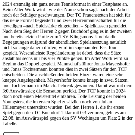
2024 erstmalig ein ganz neues Tennisformat in einer Testphase an.
Beim After Work wird –wie der Name schon sagt- nach der Arbeit
noch der Schläger geschwungen. Der TC Frauenstetten hat sich für
das neue Format begeistert und zwei Herrenmannschaften für die
jeweiligen –nach Spielstärke eingeteilten – Spielklassen gemeldet.
Nach dem Sieg der Herren 2 gegen Buchdorf ging es in der zweiten
und bereits letzten Partie zum TSV Klingsmoos. Und da die
Begegnungen aufgrund der abendlichen Spielansetzung natürlich
nicht so lange dauern dürfen, wird im sogenannten Fast four
gespielt. Wesentlichste Regeländerung ist dabei, dass die Sätze
anstatt bis sechs nur bis vier Punkte gehen. Im After Work wird zu
Beginn das Doppel gespielt. Mannschaftsführer Jonas Mayershofer
und Jonas Tochtermann konnten dies in zwei Sätzen für den TCF
entscheiden. Die anschließenden beiden Einzel waren eine sehr
knappe Angelegenheit. Mayershofer konnte knapp in zwei Sätzen,
und Tochtermann im Match-Tiebreak gewinnen. Damit war mit dem
3:0 Auswärtssieg die Sensation perfekt. Der TCF konnte in 2024
doch noch einen Meistertitel einfahren. Tolle Leistung der beiden
Youngsters, die im ersten Spiel zusätzlich noch von Julian
Hillenmeyer unterstützt wurden. Bei den Herren 1, die ihr erstes
Spiel gegen den TC Buchdorf 1 klar mit 0:3 verloren, geht es am
22.08. im Auswärtsspiel gegen den SV Wechingen um Platz 2 in der
Tabelle.