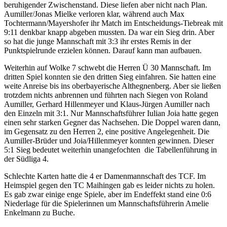
beruhigender Zwischenstand. Diese liefen aber nicht nach Plan.
Aumiller/Jonas Mielke verloren klar, während auch Max
Tochtermann/Mayershofer ihr Match im Entscheidungs-Tiebreak mit
9:11 denkbar knapp abgeben mussten. Da war ein Sieg drin. Aber
so hat die junge Mannschaft mit 3:3 ihr erstes Remis in der
Punktspielrunde erzielen können. Darauf kann man aufbauen.
Weiterhin auf Wolke 7 schwebt die Herren Ü 30 Mannschaft. Im
dritten Spiel konnten sie den dritten Sieg einfahren. Sie hatten eine
weite Anreise bis ins oberbayerische Althegnenberg. Aber sie ließen
trotzdem nichts anbrennen und führten nach Siegen von Roland
Aumiller, Gerhard Hillenmeyer und Klaus-Jürgen Aumiller nach
den Einzeln mit 3:1. Nur Mannschaftsführer Iulian Joia hatte gegen
einen sehr starken Gegner das Nachsehen. Die Doppel waren dann,
im Gegensatz zu den Herren 2, eine positive Angelegenheit. Die
Aumiller-Brüder und Joia/Hillenmeyer konnten gewinnen. Dieser
5:1 Sieg bedeutet weiterhin unangefochten die Tabellenführung in
der Südliga 4.
Schlechte Karten hatte die 4 er Damenmannschaft des TCF. Im
Heimspiel gegen den TC Maihingen gab es leider nichts zu holen.
Es gab zwar einige enge Spiele, aber im Endeffekt stand eine 0:6
Niederlage für die Spielerinnen um Mannschaftsführerin Amelie
Enkelmann zu Buche.