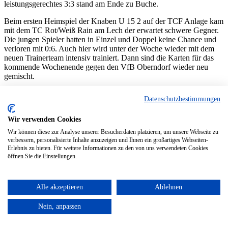
leistungsgerechtes 3:3 stand am Ende zu Buche.
Beim ersten Heimspiel der Knaben U 15 2 auf der TCF Anlage kam
mit dem TC Rot/Weiß Rain am Lech der erwartet schwere Gegner.
Die jungen Spieler hatten in Einzel und Doppel keine Chance und
verloren mit 0:6. Auch hier wird unter der Woche wieder mit dem
neuen Trainerteam intensiv trainiert. Dann sind die Karten für das
kommende Wochenende gegen den VfB Oberndorf wieder neu
gemischt.
Auch nächstes Wochenende sind wieder alle sechs TCF
Datenschutzbestimmungen
Mannschaften am Start. Die Jagd auf die gelben Filzbälle auf der
Anlage Am Kirchberg ist also wieder voll im Gange. Und vielleicht
Wir verwenden Cookies
hört man dann auf dem Platz öfters: Spiel, Satz und Sieg TC
Frauenstetten.
Wir können diese zur Analyse unserer Besucherdaten platzieren, um unsere Webseite zu
verbessern, personalisierte Inhalte anzuzeigen und Ihnen ein großartiges Webseiten-
Erlebnis zu bieten. Für weitere Informationen zu den von uns verwendeten Cookies
öffnen Sie die Einstellungen.
Perfekt in die neue Punktrundenspielsaison gestartet ist die Herren Ü
30 Mannschaft des TC Frauenstetten. Mit 6:0 konnten sie ihr erstes
Spiel gewinnen und setzten sich somit an die Tabellenspitze. Die
Alle akzeptieren
Ablehnen
Spieler von l. n. r.: Klaus-Jürgen Aumiller, Neumannschaftsführer
Iulian Joia, Gerhard Hillenmeyer und Roland Aumiller.
Nein, anpassen