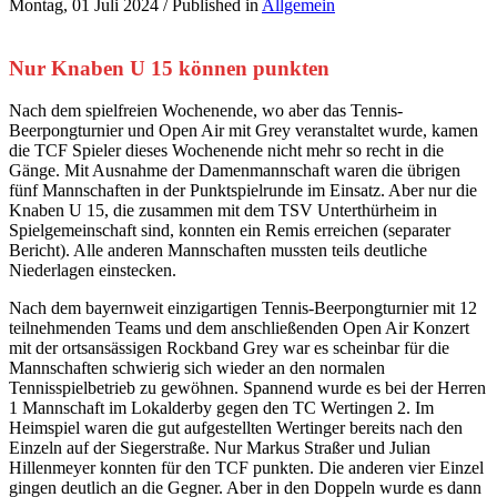
Montag, 01 Juli 2024
/
Published in
Allgemein
Nur Knaben U 15 können punkten
Nach dem spielfreien Wochenende, wo aber das Tennis-
Beerpongturnier und Open Air mit Grey veranstaltet wurde, kamen
die TCF Spieler dieses Wochenende nicht mehr so recht in die
Gänge. Mit Ausnahme der Damenmannschaft waren die übrigen
fünf Mannschaften in der Punktspielrunde im Einsatz. Aber nur die
Knaben U 15, die zusammen mit dem TSV Unterthürheim in
Spielgemeinschaft sind, konnten ein Remis erreichen (separater
Bericht). Alle anderen Mannschaften mussten teils deutliche
Niederlagen einstecken.
Nach dem bayernweit einzigartigen Tennis-Beerpongturnier mit 12
teilnehmenden Teams und dem anschließenden Open Air Konzert
mit der ortsansässigen Rockband Grey war es scheinbar für die
Mannschaften schwierig sich wieder an den normalen
Tennisspielbetrieb zu gewöhnen. Spannend wurde es bei der Herren
1 Mannschaft im Lokalderby gegen den TC Wertingen 2. Im
Heimspiel waren die gut aufgestellten Wertinger bereits nach den
Einzeln auf der Siegerstraße. Nur Markus Straßer und Julian
Hillenmeyer konnten für den TCF punkten. Die anderen vier Einzel
gingen deutlich an die Gegner. Aber in den Doppeln wurde es dann