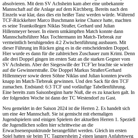
absolvieren. Mit dem SV Achsheim kam aber eine unbekannte
Mannschaft auf die Anlage auf dem Kirchberg. Bereits nach den
Einzeln war klar, dass dies ein heißer Tanz werden würde. Während
TCF-Rückkehrer Marco Buschmann keine Chance hatte, machten
es seine Teamkollegen Niklas Straßer, Gerhard und Julian
Hillenmeyer besser. In einem umkämpften Match konnte dann
Mannschaftsführer Max Tochtermann im Match-Tiebreak zur
vermeintlich beruhigenden 4:2 Zwischenführung ausbauen. Mit
dieser Führung im Rücken ging es in die entscheidenden Doppel.
Hier wurde es dann für die zahlreichen Zuschauer zum Krimi. Denn
alle drei Doppel gingen im ersten Satz an die starken Gegner vom
SV Achsheim. Aber der Siegeswille der TCF´ler brachte sie wieder
auf die Gewinnerstraße. Die Doppel Markus Straßer/Gerhard
Hillenmeyer sowie deren Söhne Niklas und Julian konnten jeweils
knapp im Match-Tiebreak gewinnen. Und den Sack für den TCF
zumachen. Endstand: 6:3 TCF und vorläufige Tabellenführung.
Eine bereits zum Saisonbeginn harte Nuß, die es zu knacken galt. In
der folgenden Woche ist dann der TC Westendorf zu Gast.
Neu gemeldet in der Saison 2024 ist die Herren 2. Es handelt sich
um eine 4er Mannschaft. Sie ist gemischt mit ehemaligen
Jugendspielern und einigen Spielern der aktuellen Herren 1. Speziell
die Jugendlichen sollen hier schrittweise an die
Erwachsenenpunktrunde herangeführt werden. Gleich im ersten
Spiel hatten sie beim TC Tagmersheim 2 einen langen Anfahrtsweg