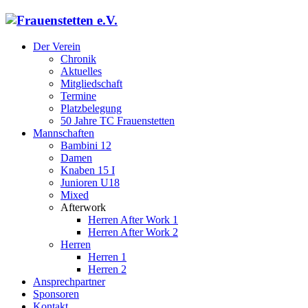
Der Verein
Chronik
Aktuelles
Mitgliedschaft
Termine
Platzbelegung
50 Jahre TC Frauenstetten
Mannschaften
Bambini 12
Damen
Knaben 15 I
Junioren U18
Mixed
Afterwork
Herren After Work 1
Herren After Work 2
Herren
Herren 1
Herren 2
Ansprechpartner
Sponsoren
Kontakt