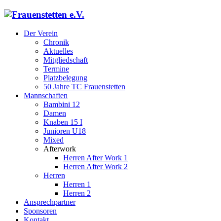
Der Verein
Chronik
Aktuelles
Mitgliedschaft
Termine
Platzbelegung
50 Jahre TC Frauenstetten
Mannschaften
Bambini 12
Damen
Knaben 15 I
Junioren U18
Mixed
Afterwork
Herren After Work 1
Herren After Work 2
Herren
Herren 1
Herren 2
Ansprechpartner
Sponsoren
Kontakt