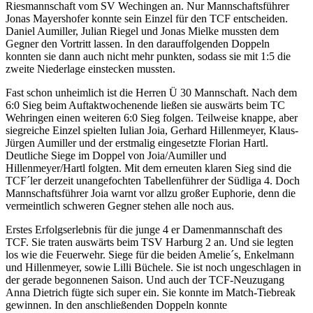
Riesmannschaft vom SV Wechingen an. Nur Mannschaftsführer
Jonas Mayershofer konnte sein Einzel für den TCF entscheiden.
Daniel Aumiller, Julian Riegel und Jonas Mielke mussten dem
Gegner den Vortritt lassen. In den darauffolgenden Doppeln
konnten sie dann auch nicht mehr punkten, sodass sie mit 1:5 die
zweite Niederlage einstecken mussten.
Fast schon unheimlich ist die Herren Ü 30 Mannschaft. Nach dem
6:0 Sieg beim Auftaktwochenende ließen sie auswärts beim TC
Wehringen einen weiteren 6:0 Sieg folgen. Teilweise knappe, aber
siegreiche Einzel spielten Iulian Joia, Gerhard Hillenmeyer, Klaus-
Jürgen Aumiller und der erstmalig eingesetzte Florian Hartl.
Deutliche Siege im Doppel von Joia/Aumiller und
Hillenmeyer/Hartl folgten. Mit dem erneuten klaren Sieg sind die
TCF´ler derzeit unangefochten Tabellenführer der Südliga 4. Doch
Mannschaftsführer Joia warnt vor allzu großer Euphorie, denn die
vermeintlich schweren Gegner stehen alle noch aus.
Erstes Erfolgserlebnis für die junge 4 er Damenmannschaft des
TCF. Sie traten auswärts beim TSV Harburg 2 an. Und sie legten
los wie die Feuerwehr. Siege für die beiden Amelie´s, Enkelmann
und Hillenmeyer, sowie Lilli Büchele. Sie ist noch ungeschlagen in
der gerade begonnenen Saison. Und auch der TCF-Neuzugang
Anna Dietrich fügte sich super ein. Sie konnte im Match-Tiebreak
gewinnen. In den anschließenden Doppeln konnte