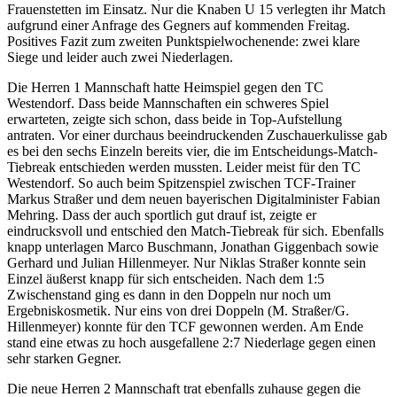
Frauenstetten im Einsatz. Nur die Knaben U 15 verlegten ihr Match
aufgrund einer Anfrage des Gegners auf kommenden Freitag.
Positives Fazit zum zweiten Punktspielwochenende: zwei klare
Siege und leider auch zwei Niederlagen.
Die Herren 1 Mannschaft hatte Heimspiel gegen den TC
Westendorf. Dass beide Mannschaften ein schweres Spiel
erwarteten, zeigte sich schon, dass beide in Top-Aufstellung
antraten. Vor einer durchaus beeindruckenden Zuschauerkulisse gab
es bei den sechs Einzeln bereits vier, die im Entscheidungs-Match-
Tiebreak entschieden werden mussten. Leider meist für den TC
Westendorf. So auch beim Spitzenspiel zwischen TCF-Trainer
Markus Straßer und dem neuen bayerischen Digitalminister Fabian
Mehring. Dass der auch sportlich gut drauf ist, zeigte er
eindrucksvoll und entschied den Match-Tiebreak für sich. Ebenfalls
knapp unterlagen Marco Buschmann, Jonathan Giggenbach sowie
Gerhard und Julian Hillenmeyer. Nur Niklas Straßer konnte sein
Einzel äußerst knapp für sich entscheiden. Nach dem 1:5
Zwischenstand ging es dann in den Doppeln nur noch um
Ergebniskosmetik. Nur eins von drei Doppeln (M. Straßer/G.
Hillenmeyer) konnte für den TCF gewonnen werden. Am Ende
stand eine etwas zu hoch ausgefallene 2:7 Niederlage gegen einen
sehr starken Gegner.
Die neue Herren 2 Mannschaft trat ebenfalls zuhause gegen die