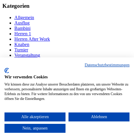
Kategorien
Allgemein
Ausflug
Bambini
Herren 1
Herren After Work
Knaben
Turnier
Veranstaltung
Datenschutzbestimmungen
Navigation
Wir verwenden Cookies
Der Verein
Mannschaften
Wir können diese zur Analyse unserer Besucherdaten platzieren, um unsere Webseite zu
Ansprechpartner
verbessern, personalisierte Inhalte anzuzeigen und Ihnen ein großartiges Webseiten-
Erlebnis zu bieten. Für weitere Informationen zu den von uns verwendeten Cookies
Sponsoren
öffnen Sie die Einstellungen.
Kontakt
Copyright 2020 - Tennisclub Frauenstetten e.V.
Alle akzeptieren
Ablehnen
Datenschutz
Impressum
Nein, anpassen