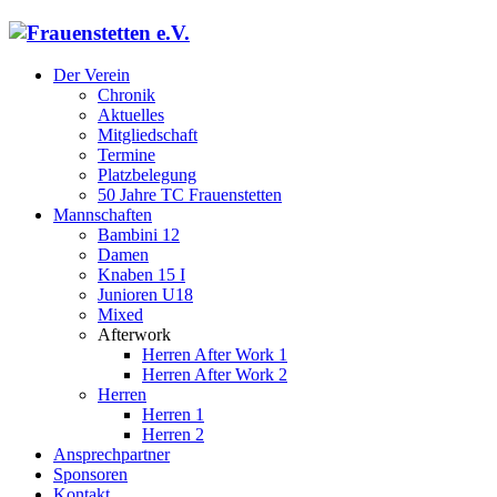
Der Verein
Chronik
Aktuelles
Mitgliedschaft
Termine
Platzbelegung
50 Jahre TC Frauenstetten
Mannschaften
Bambini 12
Damen
Knaben 15 I
Junioren U18
Mixed
Afterwork
Herren After Work 1
Herren After Work 2
Herren
Herren 1
Herren 2
Ansprechpartner
Sponsoren
Kontakt