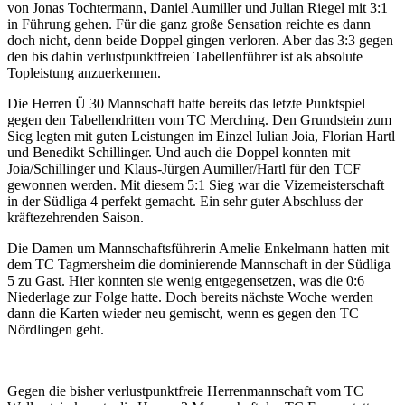
von Jonas Tochtermann, Daniel Aumiller und Julian Riegel mit 3:1
in Führung gehen. Für die ganz große Sensation reichte es dann
doch nicht, denn beide Doppel gingen verloren. Aber das 3:3 gegen
den bis dahin verlustpunktfreien Tabellenführer ist als absolute
Topleistung anzuerkennen.
Die Herren Ü 30 Mannschaft hatte bereits das letzte Punktspiel
gegen den Tabellendritten vom TC Merching. Den Grundstein zum
Sieg legten mit guten Leistungen im Einzel Iulian Joia, Florian Hartl
und Benedikt Schillinger. Und auch die Doppel konnten mit
Joia/Schillinger und Klaus-Jürgen Aumiller/Hartl für den TCF
gewonnen werden. Mit diesem 5:1 Sieg war die Vizemeisterschaft
in der Südliga 4 perfekt gemacht. Ein sehr guter Abschluss der
kräftezehrenden Saison.
Die Damen um Mannschaftsführerin Amelie Enkelmann hatten mit
dem TC Tagmersheim die dominierende Mannschaft in der Südliga
5 zu Gast. Hier konnten sie wenig entgegensetzen, was die 0:6
Niederlage zur Folge hatte. Doch bereits nächste Woche werden
dann die Karten wieder neu gemischt, wenn es gegen den TC
Nördlingen geht.
Gegen die bisher verlustpunktfreie Herrenmannschaft vom TC