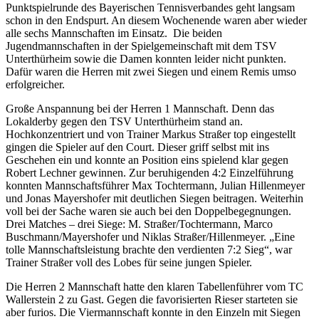
Punktspielrunde des Bayerischen Tennisverbandes geht langsam
schon in den Endspurt. An diesem Wochenende waren aber wieder
alle sechs Mannschaften im Einsatz. Die beiden
Jugendmannschaften in der Spielgemeinschaft mit dem TSV
Unterthürheim sowie die Damen konnten leider nicht punkten.
Dafür waren die Herren mit zwei Siegen und einem Remis umso
erfolgreicher.
Große Anspannung bei der Herren 1 Mannschaft. Denn das
Lokalderby gegen den TSV Unterthürheim stand an.
Hochkonzentriert und von Trainer Markus Straßer top eingestellt
gingen die Spieler auf den Court. Dieser griff selbst mit ins
Geschehen ein und konnte an Position eins spielend klar gegen
Robert Lechner gewinnen. Zur beruhigenden 4:2 Einzelführung
konnten Mannschaftsführer Max Tochtermann, Julian Hillenmeyer
und Jonas Mayershofer mit deutlichen Siegen beitragen. Weiterhin
voll bei der Sache waren sie auch bei den Doppelbegegnungen.
Drei Matches – drei Siege: M. Straßer/Tochtermann, Marco
Buschmann/Mayershofer und Niklas Straßer/Hillenmeyer. „Eine
tolle Mannschaftsleistung brachte den verdienten 7:2 Sieg“, war
Trainer Straßer voll des Lobes für seine jungen Spieler.
Die Herren 2 Mannschaft hatte den klaren Tabellenführer vom TC
Wallerstein 2 zu Gast. Gegen die favorisierten Rieser starteten sie
aber furios. Die Viermannschaft konnte in den Einzeln mit Siegen