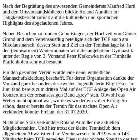
Nach der Begrüßung des anwesenden Gemeinderats Manfred Hartl
und den Ortsvorstandskollegen blickte Roland Aumiller im
Tätigkeitsbericht zurück auf die kulturellen und sportlichen
Highlights des abgelaufenen Jahres.
Neben Besuchen zu runden Geburtstagen, der Hochzeit von Günter
Grund und dem Vereinsausflug beteiligte sich der TCF auch am
Nikolausmarsch, dessen Start und Ziel an der Tennisanlage ist. In
den (tennisarmen) Wintermonaten wird die angebotene Gymnastik
unter der Regie von 2. Vorstand Peter Krakowka in der Turnhalle
Pfaffenhofen sehr gut besucht.
Für den gesamten Verein wurde eine neue, einheitliche
Mannschaftskleidung beschafft. Für deren Organisation dankte der
Vorstand ganz besonders der zweiten Jugendleiterin Birgit Eser. Im
Juni fand bereits zum dritten Mal auf der TCF Anlage das Open Air
Konzert mit der ortsansässigen Band „grey“ statt. Obwohl das
Wetter nicht optimal war, wurde es wieder ein voller Erfolg. So
schön, dass er bereits der Termin für das nächste Open Air
verkünden konnte: Freitag, der 31.07.2020.
Nicht ohne Stolz verkündete Roland Aumiller die aktuellen
Mitgliederzahlen. Und hier trotzt der kleine Tennisclub dem
allgemeinen Abwärtstrend im Vereinswesen. In 2019 waren 143
Mitglieder beim TCF gemeldet. Dies ist der höchste Stand in der fast