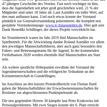
47-jährigen Geschichte des Vereins. Fast noch wichtiger ist ihm,
dass die Jugendarbeit seit jeher groß geschrieben wird. 21 % der
Mitglieder sind unter 18 Jahre alt. Laut Aumiller ein toller Wert, auf
den man aufbauen kann. Und noch etwas konnte der Vorstand
pünktlich zur Generalversammlung präsentieren: die komplett neu
gestaltete Vereinshomepage:
www.tc-frauenstetten.de
. Hier galt sein
Dank Benedikt Schillinger, der dieses Projekt verwirklicht hat.
Im Tennisbereich waren im Jahr 2019 fünf Mannschaften im
Spielbetrieb. Für die Abwicklung dankte Roland Aumiller vor allem
den jeweiligen Mannschaftsführern, aber auch ganz besonders den
Fahrer- und Betreuungsteams für die Jugend. In der kommenden
Freiluftsaison 2020 werden ebenfalls fünf Mannschaften am Start
sein.
Als weitere sportliche Höhepunkte erwähnte der Vorstand die
Jugendmeisterschaften und die erfolgreiche Teilnahme an der
Kreismeisterschaft in Gundelfingen.
Im Anschluss an den kurzen Protokollbericht von Florian Hartl
gaben die Mannschaftsführer der Erwachsenenmannschaften ihr
Resümee zur abgeschlossenen Punktspielrunde ab.
Die neu gegründete Herren 30 kämpfte laut Peter Krakowka mit
Personalproblemen. Mit zwei Siegen konnte der 6. Platz erreicht