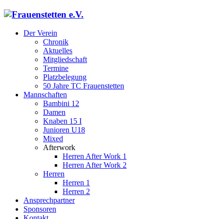
Der Verein
Chronik
Aktuelles
Mitgliedschaft
Termine
Platzbelegung
50 Jahre TC Frauenstetten
Mannschaften
Bambini 12
Damen
Knaben 15 I
Junioren U18
Mixed
Afterwork
Herren After Work 1
Herren After Work 2
Herren
Herren 1
Herren 2
Ansprechpartner
Sponsoren
Kontakt