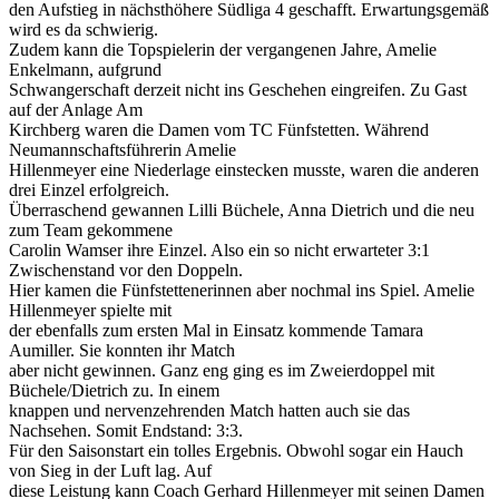
den Aufstieg in nächsthöhere Südliga 4 geschafft. Erwartungsgemäß
wird es da schwierig.
Zudem kann die Topspielerin der vergangenen Jahre, Amelie
Enkelmann, aufgrund
Schwangerschaft derzeit nicht ins Geschehen eingreifen. Zu Gast
auf der Anlage Am
Kirchberg waren die Damen vom TC Fünfstetten. Während
Neumannschaftsführerin Amelie
Hillenmeyer eine Niederlage einstecken musste, waren die anderen
drei Einzel erfolgreich.
Überraschend gewannen Lilli Büchele, Anna Dietrich und die neu
zum Team gekommene
Carolin Wamser ihre Einzel. Also ein so nicht erwarteter 3:1
Zwischenstand vor den Doppeln.
Hier kamen die Fünfstettenerinnen aber nochmal ins Spiel. Amelie
Hillenmeyer spielte mit
der ebenfalls zum ersten Mal in Einsatz kommende Tamara
Aumiller. Sie konnten ihr Match
aber nicht gewinnen. Ganz eng ging es im Zweierdoppel mit
Büchele/Dietrich zu. In einem
knappen und nervenzehrenden Match hatten auch sie das
Nachsehen. Somit Endstand: 3:3.
Für den Saisonstart ein tolles Ergebnis. Obwohl sogar ein Hauch
von Sieg in der Luft lag. Auf
diese Leistung kann Coach Gerhard Hillenmeyer mit seinen Damen