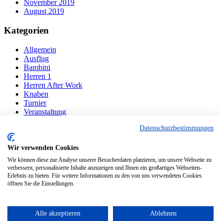
November 2019
August 2019
Kategorien
Allgemein
Ausflug
Bambini
Herren 1
Herren After Work
Knaben
Turnier
Veranstaltung
Datenschutzbestimmungen
Navigation
Wir verwenden Cookies
Der Verein
Mannschaften
Wir können diese zur Analyse unserer Besucherdaten platzieren, um unsere Webseite zu
Ansprechpartner
verbessern, personalisierte Inhalte anzuzeigen und Ihnen ein großartiges Webseiten-
Erlebnis zu bieten. Für weitere Informationen zu den von uns verwendeten Cookies
Sponsoren
öffnen Sie die Einstellungen.
Kontakt
Copyright 2020 - Tennisclub Frauenstetten e.V.
Alle akzeptieren
Ablehnen
Datenschutz