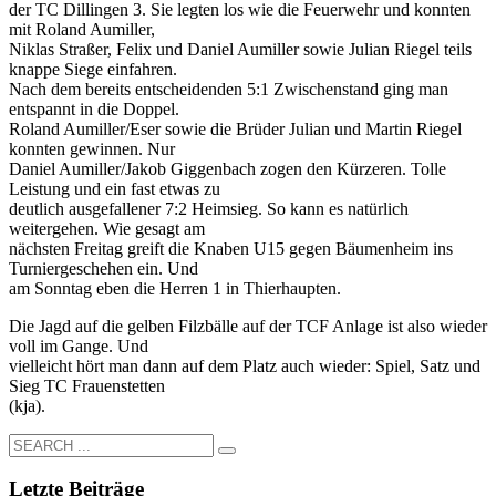
der TC Dillingen 3. Sie legten los wie die Feuerwehr und konnten
mit Roland Aumiller,
Niklas Straßer, Felix und Daniel Aumiller sowie Julian Riegel teils
knappe Siege einfahren.
Nach dem bereits entscheidenden 5:1 Zwischenstand ging man
entspannt in die Doppel.
Roland Aumiller/Eser sowie die Brüder Julian und Martin Riegel
konnten gewinnen. Nur
Daniel Aumiller/Jakob Giggenbach zogen den Kürzeren. Tolle
Leistung und ein fast etwas zu
deutlich ausgefallener 7:2 Heimsieg. So kann es natürlich
weitergehen. Wie gesagt am
nächsten Freitag greift die Knaben U15 gegen Bäumenheim ins
Turniergeschehen ein. Und
am Sonntag eben die Herren 1 in Thierhaupten.
Die Jagd auf die gelben Filzbälle auf der TCF Anlage ist also wieder
voll im Gange. Und
vielleicht hört man dann auf dem Platz auch wieder: Spiel, Satz und
Sieg TC Frauenstetten
(kja).
Letzte Beiträge