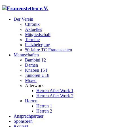
Der Verein
Chronik
Aktuelles
Mitgliedschaft
Termine
Platzbelegung
50 Jahre TC Frauenstetten
Mannschaften
Bambini 12
Damen
Knaben 15 I
Junioren U18
Mixed
Afterwork
Herren After Work 1
Herren After Work 2
Herren
Herren 1
Herren 2
Ansprechpartner
Sponsoren
Kontakt