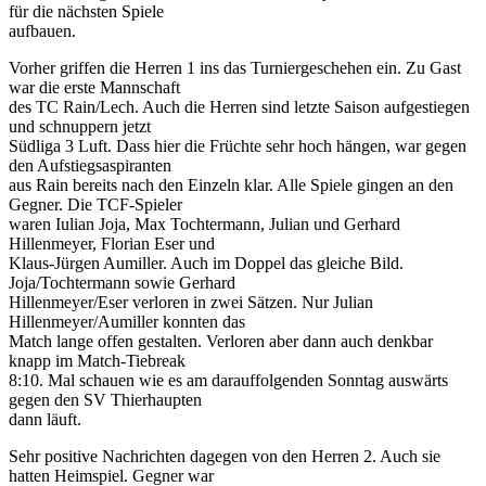
für die nächsten Spiele
aufbauen.
Vorher griffen die Herren 1 ins das Turniergeschehen ein. Zu Gast
war die erste Mannschaft
des TC Rain/Lech. Auch die Herren sind letzte Saison aufgestiegen
und schnuppern jetzt
Südliga 3 Luft. Dass hier die Früchte sehr hoch hängen, war gegen
den Aufstiegsaspiranten
aus Rain bereits nach den Einzeln klar. Alle Spiele gingen an den
Gegner. Die TCF-Spieler
waren Iulian Joja, Max Tochtermann, Julian und Gerhard
Hillenmeyer, Florian Eser und
Klaus-Jürgen Aumiller. Auch im Doppel das gleiche Bild.
Joja/Tochtermann sowie Gerhard
Hillenmeyer/Eser verloren in zwei Sätzen. Nur Julian
Hillenmeyer/Aumiller konnten das
Match lange offen gestalten. Verloren aber dann auch denkbar
knapp im Match-Tiebreak
8:10. Mal schauen wie es am darauffolgenden Sonntag auswärts
gegen den SV Thierhaupten
dann läuft.
Sehr positive Nachrichten dagegen von den Herren 2. Auch sie
hatten Heimspiel. Gegner war