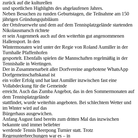
zurück auf die kulturellen
und sportlichen Highlights des abgelaufenen Jahres.
Neben Besuchen zu runden Geburtstagen, die Teilnahme am 150
jährigen Gründungsjubiläum
der Ortsfeuerwehr und dem auf dem Tennisplatzgelände startenden
Nikolausmarsch richtete
er sein Augenmerk auch auf den weiterhin gut angenommenen
Hallensport. In den
Wintermonaten wird unter der Regie von Roland Aumiller in der
Turnhalle Pfaffenhofen
gesportelt. Ebenfalls spielen die Mannschaften regelmäßig in der
Tennishalle in Wertingen.
Der in Zusammenarbeit aller Dorfvereine angebotene WhatsApp
Dorfgemeinschaftskanal ist
ein voller Erfolg und hat laut Aumiller inzwischen fast eine
Vollabdeckung für die Gemeinde
erreicht. Auch das Zumba Angebot, das in den Sommermonaten auf
dem Tennisplatzgelände
stattfindet, wurde weiterhin angeboten. Bei schlechtem Wetter und
im Winter wird auf das
Bürgerhaus ausgewichen.
Anfang August fand bereits zum dritten Mal das inzwischen
bekannte und immer beliebter
werdende Tennis Beerpong Turnier statt. Trotz
Regenunterbrechungen war es – in