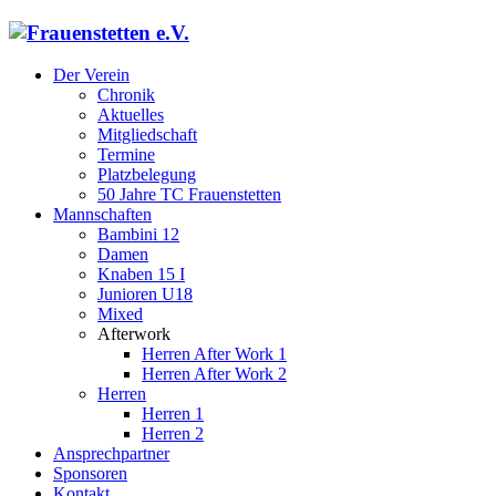
Der Verein
Chronik
Aktuelles
Mitgliedschaft
Termine
Platzbelegung
50 Jahre TC Frauenstetten
Mannschaften
Bambini 12
Damen
Knaben 15 I
Junioren U18
Mixed
Afterwork
Herren After Work 1
Herren After Work 2
Herren
Herren 1
Herren 2
Ansprechpartner
Sponsoren
Kontakt