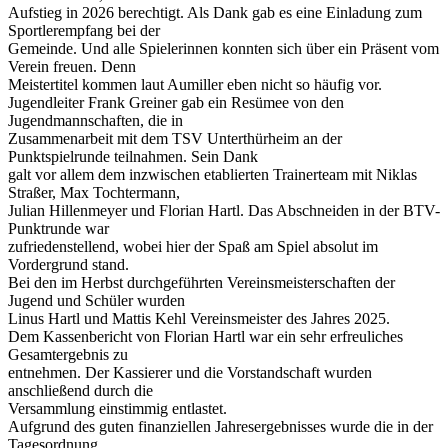
Aufstieg in 2026 berechtigt. Als Dank gab es eine Einladung zum
Sportlerempfang bei der
Gemeinde. Und alle Spielerinnen konnten sich über ein Präsent vom
Verein freuen. Denn
Meistertitel kommen laut Aumiller eben nicht so häufig vor.
Jugendleiter Frank Greiner gab ein Resümee von den
Jugendmannschaften, die in
Zusammenarbeit mit dem TSV Unterthürheim an der
Punktspielrunde teilnahmen. Sein Dank
galt vor allem dem inzwischen etablierten Trainerteam mit Niklas
Straßer, Max Tochtermann,
Julian Hillenmeyer und Florian Hartl. Das Abschneiden in der BTV-
Punktrunde war
zufriedenstellend, wobei hier der Spaß am Spiel absolut im
Vordergrund stand.
Bei den im Herbst durchgeführten Vereinsmeisterschaften der
Jugend und Schüler wurden
Linus Hartl und Mattis Kehl Vereinsmeister des Jahres 2025.
Dem Kassenbericht von Florian Hartl war ein sehr erfreuliches
Gesamtergebnis zu
entnehmen. Der Kassierer und die Vorstandschaft wurden
anschließend durch die
Versammlung einstimmig entlastet.
Aufgrund des guten finanziellen Jahresergebnisses wurde die in der
Tagesordnung