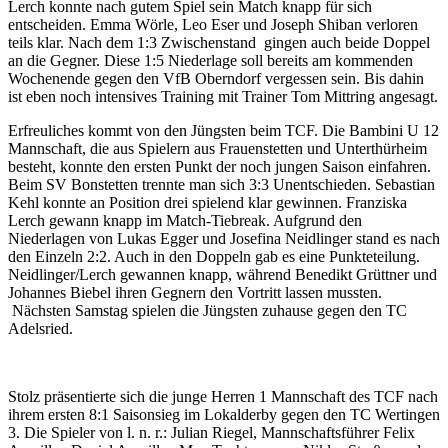
Lerch konnte nach gutem Spiel sein Match knapp für sich
entscheiden. Emma Wörle, Leo Eser und Joseph Shiban verloren
teils klar. Nach dem 1:3 Zwischenstand gingen auch beide Doppel
an die Gegner. Diese 1:5 Niederlage soll bereits am kommenden
Wochenende gegen den VfB Oberndorf vergessen sein. Bis dahin
ist eben noch intensives Training mit Trainer Tom Mittring angesagt.
Erfreuliches kommt von den Jüngsten beim TCF. Die Bambini U 12
Mannschaft, die aus Spielern aus Frauenstetten und Unterthürheim
besteht, konnte den ersten Punkt der noch jungen Saison einfahren.
Beim SV Bonstetten trennte man sich 3:3 Unentschieden. Sebastian
Kehl konnte an Position drei spielend klar gewinnen. Franziska
Lerch gewann knapp im Match-Tiebreak. Aufgrund den
Niederlagen von Lukas Egger und Josefina Neidlinger stand es nach
den Einzeln 2:2. Auch in den Doppeln gab es eine Punkteteilung.
Neidlinger/Lerch gewannen knapp, während Benedikt Grüttner und
Johannes Biebel ihren Gegnern den Vortritt lassen mussten.
Nächsten Samstag spielen die Jüngsten zuhause gegen den TC
Adelsried.
Stolz präsentierte sich die junge Herren 1 Mannschaft des TCF nach
ihrem ersten 8:1 Saisonsieg im Lokalderby gegen den TC Wertingen
3. Die Spieler von l. n. r.: Julian Riegel, Mannschaftsführer Felix