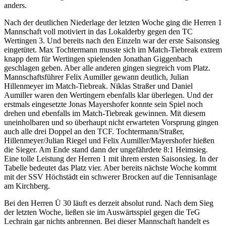
anders.
Nach der deutlichen Niederlage der letzten Woche ging die Herren 1
Mannschaft voll motiviert in das Lokalderby gegen den TC
Wertingen 3. Und bereits nach den Einzeln war der erste Saisonsieg
eingetütet. Max Tochtermann musste sich im Match-Tiebreak extrem
knapp dem für Wertingen spielenden Jonathan Giggenbach
geschlagen geben. Aber alle anderen gingen siegreich vom Platz.
Mannschaftsführer Felix Aumiller gewann deutlich, Julian
Hillenmeyer im Match-Tiebreak. Niklas Straßer und Daniel
Aumiller waren den Wertingern ebenfalls klar überlegen. Und der
erstmals eingesetzte Jonas Mayershofer konnte sein Spiel noch
drehen und ebenfalls im Match-Tiebreak gewinnen. Mit diesem
uneinholbaren und so überhaupt nicht erwarteten Vorsprung gingen
auch alle drei Doppel an den TCF. Tochtermann/Straßer,
Hillenmeyer/Julian Riegel und Felix Aumiller/Mayershofer hießen
die Sieger. Am Ende stand dann der ungefährdete 8:1 Heimsieg.
Eine tolle Leistung der Herren 1 mit ihrem ersten Saisonsieg. In der
Tabelle bedeutet das Platz vier. Aber bereits nächste Woche kommt
mit der SSV Höchstädt ein schwerer Brocken auf die Tennisanlage
am Kirchberg.
Bei den Herren Ü 30 läuft es derzeit absolut rund. Nach dem Sieg
der letzten Woche, ließen sie im Auswärtsspiel gegen die TeG
Lechrain gar nichts anbrennen. Bei dieser Mannschaft handelt es