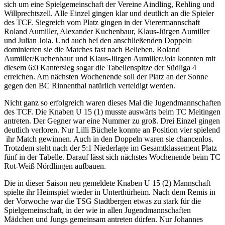
sich um eine Spielgemeinschaft der Vereine Aindling, Rehling und
Willprechtszell. Alle Einzel gingen klar und deutlich an die Spieler
des TCF. Siegreich vom Platz gingen in der Vierermannschaft
Roland Aumiller, Alexander Kuchenbaur, Klaus-Jürgen Aumiller
und Julian Joia. Und auch bei den anschließenden Doppeln
dominierten sie die Matches fast nach Belieben. Roland
Aumiller/Kuchenbaur und Klaus-Jürgen Aumiller/Joia konnten mit
diesem 6:0 Kantersieg sogar die Tabellenspitze der Südliga 4
erreichen. Am nächsten Wochenende soll der Platz an der Sonne
gegen den BC Rinnenthal natürlich verteidigt werden.
Nicht ganz so erfolgreich waren dieses Mal die Jugendmannschaften
des TCF. Die Knaben U 15 (1) musste auswärts beim TC Meitingen
antreten. Der Gegner war eine Nummer zu groß. Drei Einzel gingen
deutlich verloren. Nur Lilli Büchele konnte an Position vier spielend
ihr Match gewinnen. Auch in den Doppeln waren sie chancenlos.
Trotzdem steht nach der 5:1 Niederlage im Gesamtklassement Platz
fünf in der Tabelle. Darauf lässt sich nächstes Wochenende beim TC
Rot-Weiß Nördlingen aufbauen.
Die in dieser Saison neu gemeldete Knaben U 15 (2) Mannschaft
spielte ihr Heimspiel wieder in Unterthürheim. Nach dem Remis in
der Vorwoche war die TSG Stadtbergen etwas zu stark für die
Spielgemeinschaft, in der wie in allen Jugendmannschaften
Mädchen und Jungs gemeinsam antreten dürfen. Nur Johannes