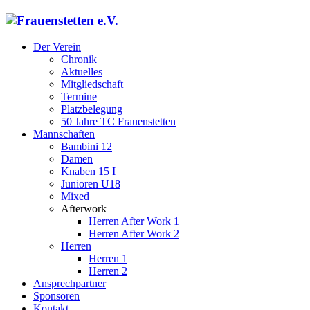
Der Verein
Chronik
Aktuelles
Mitgliedschaft
Termine
Platzbelegung
50 Jahre TC Frauenstetten
Mannschaften
Bambini 12
Damen
Knaben 15 I
Junioren U18
Mixed
Afterwork
Herren After Work 1
Herren After Work 2
Herren
Herren 1
Herren 2
Ansprechpartner
Sponsoren
Kontakt