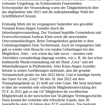
vertrauter Umgebung: im Schützenheim Frauenstetten.
Schwerpunkte der Veranstaltung waren der Tätigkeitsbericht über
das abgelaufene Jahr 2021 und die außerplanmäßige Wahl des
Schriftführers/Chronist.
Erstmalig führte der im vergangenen September neu gewählte
Vorstand Klaus-Jürgen Aumiller durch die
Jahreshauptversammlung. Der Vorstand begrüßte Gemeinderat und
Feuerwehrvorstand Andreas Klein sowie die anwesenden
Ortsvorstandskollegen. Beim Totengedenken gedachte er dem
Gründungsmitglied Alois Tochtermann. Auch im vergangenen Jahr
gab es wieder viele Besuche von runden Geburtstagen bei den
Mitgliedern. Aber – wie schon das Jahr zuvor – mussten viele
Aktivitäten coronabedingt abgesagt werden, wie z. B. die fast schon
traditionelle Musikveranstaltung mit der Band „Grey“ und der
Winterhallensport in Pfaffenhofen. Aber Klaus-Jürgen Aumiller
betonte in seinen Ausführungen mehrmals, dass die gesamte
Vorstandschaft positiv ins Jahr 2022 blickt. Und er kündigte bereits
das Open Air mit „Grey“ für den 18. Juni 2022 auf dem
Tennisplatzgelände an. Er hofft auf viele Gäste. Mit Stolz berichtete
er über die weiterhin sehr erfreuliche Mitgliederentwicklung des
TCF. In 2021 gab es mit 147 Mitgliedern die zweithöchste
Mitgliederzahl in der inzwischen fast 50-jährigen Vereinsgeschichte.
Dazu kommt der weiterhin sehr erfreuliche Aspekt, dass 36
Jugendliche unter 18 Jahren dem TCF angehören. Das bedeutet