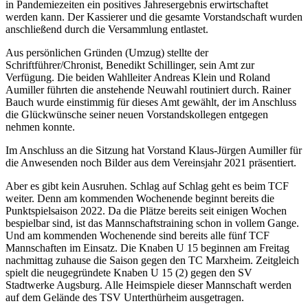
in Pandemiezeiten ein positives Jahresergebnis erwirtschaftet
werden kann. Der Kassierer und die gesamte Vorstandschaft wurden
anschließend durch die Versammlung entlastet.
Aus persönlichen Gründen (Umzug) stellte der
Schriftführer/Chronist, Benedikt Schillinger, sein Amt zur
Verfügung. Die beiden Wahlleiter Andreas Klein und Roland
Aumiller führten die anstehende Neuwahl routiniert durch. Rainer
Bauch wurde einstimmig für dieses Amt gewählt, der im Anschluss
die Glückwünsche seiner neuen Vorstandskollegen entgegen
nehmen konnte.
Im Anschluss an die Sitzung hat Vorstand Klaus-Jürgen Aumiller für
die Anwesenden noch Bilder aus dem Vereinsjahr 2021 präsentiert.
Aber es gibt kein Ausruhen. Schlag auf Schlag geht es beim TCF
weiter. Denn am kommenden Wochenende beginnt bereits die
Punktspielsaison 2022. Da die Plätze bereits seit einigen Wochen
bespielbar sind, ist das Mannschaftstraining schon in vollem Gange.
Und am kommenden Wochenende sind bereits alle fünf TCF
Mannschaften im Einsatz. Die Knaben U 15 beginnen am Freitag
nachmittag zuhause die Saison gegen den TC Marxheim. Zeitgleich
spielt die neugegründete Knaben U 15 (2) gegen den SV
Stadtwerke Augsburg. Alle Heimspiele dieser Mannschaft werden
auf dem Gelände des TSV Unterthürheim ausgetragen.