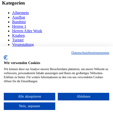
Kategorien
Allgemein
Ausflug
Bambini
Herren 1
Herren After Work
Knaben
Turnier
Veranstaltung
Datenschutzbestimmungen
Navigation
Wir verwenden Cookies
Der Verein
Mannschaften
Wir können diese zur Analyse unserer Besucherdaten platzieren, um unsere Webseite zu
Ansprechpartner
verbessern, personalisierte Inhalte anzuzeigen und Ihnen ein großartiges Webseiten-
Erlebnis zu bieten. Für weitere Informationen zu den von uns verwendeten Cookies
Sponsoren
öffnen Sie die Einstellungen.
Kontakt
Copyright 2020 - Tennisclub Frauenstetten e.V.
Alle akzeptieren
Ablehnen
Datenschutz
Impressum
Nein, anpassen
TOP