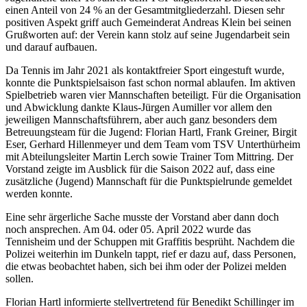
einen Anteil von 24 % an der Gesamtmitgliederzahl. Diesen sehr
positiven Aspekt griff auch Gemeinderat Andreas Klein bei seinen
Grußworten auf: der Verein kann stolz auf seine Jugendarbeit sein
und darauf aufbauen.
Da Tennis im Jahr 2021 als kontaktfreier Sport eingestuft wurde,
konnte die Punktspielsaison fast schon normal ablaufen. Im aktiven
Spielbetrieb waren vier Mannschaften beteiligt. Für die Organisation
und Abwicklung dankte Klaus-Jürgen Aumiller vor allem den
jeweiligen Mannschaftsführern, aber auch ganz besonders dem
Betreuungsteam für die Jugend: Florian Hartl, Frank Greiner, Birgit
Eser, Gerhard Hillenmeyer und dem Team vom TSV Unterthürheim
mit Abteilungsleiter Martin Lerch sowie Trainer Tom Mittring. Der
Vorstand zeigte im Ausblick für die Saison 2022 auf, dass eine
zusätzliche (Jugend) Mannschaft für die Punktspielrunde gemeldet
werden konnte.
Eine sehr ärgerliche Sache musste der Vorstand aber dann doch
noch ansprechen. Am 04. oder 05. April 2022 wurde das
Tennisheim und der Schuppen mit Graffitis besprüht. Nachdem die
Polizei weiterhin im Dunkeln tappt, rief er dazu auf, dass Personen,
die etwas beobachtet haben, sich bei ihm oder der Polizei melden
sollen.
Florian Hartl informierte stellvertretend für Benedikt Schillinger im