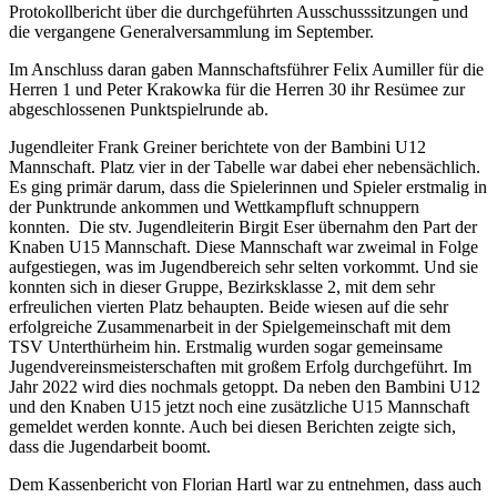
Protokollbericht über die durchgeführten Ausschusssitzungen und
die vergangene Generalversammlung im September.
Im Anschluss daran gaben Mannschaftsführer Felix Aumiller für die
Herren 1 und Peter Krakowka für die Herren 30 ihr Resümee zur
abgeschlossenen Punktspielrunde ab.
Jugendleiter Frank Greiner berichtete von der Bambini U12
Mannschaft. Platz vier in der Tabelle war dabei eher nebensächlich.
Es ging primär darum, dass die Spielerinnen und Spieler erstmalig in
der Punktrunde ankommen und Wettkampfluft schnuppern
konnten. Die stv. Jugendleiterin Birgit Eser übernahm den Part der
Knaben U15 Mannschaft. Diese Mannschaft war zweimal in Folge
aufgestiegen, was im Jugendbereich sehr selten vorkommt. Und sie
konnten sich in dieser Gruppe, Bezirksklasse 2, mit dem sehr
erfreulichen vierten Platz behaupten. Beide wiesen auf die sehr
erfolgreiche Zusammenarbeit in der Spielgemeinschaft mit dem
TSV Unterthürheim hin. Erstmalig wurden sogar gemeinsame
Jugendvereinsmeisterschaften mit großem Erfolg durchgeführt. Im
Jahr 2022 wird dies nochmals getoppt. Da neben den Bambini U12
und den Knaben U15 jetzt noch eine zusätzliche U15 Mannschaft
gemeldet werden konnte. Auch bei diesen Berichten zeigte sich,
dass die Jugendarbeit boomt.
Dem Kassenbericht von Florian Hartl war zu entnehmen, dass auch