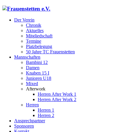
Der Verein
Chronik
Aktuelles
Mitgliedschaft
Termine
Platzbelegung
50 Jahre TC Frauenstetten
Mannschaften
Bambini 12
Damen
Knaben 15 I
Junioren U18
Mixed
Afterwork
Herren After Work 1
Herren After Work 2
Herren
Herren 1
Herren 2
Ansprechpartner
Sponsoren
Kontakt